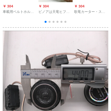
￥ 304
￥ 304
￥ 304
￥
車載用ベルトホルダ
ビノアは天竜ヒフィ
歌竜カーター・ステ
長棒伸縮式自動車ダ
熱がある2寸の中低音
ィレオの线材机能线
ンシード吸盤式ラッ
スピカの中音超重低
低音炮の电源ケベル/
ク新品円形円弧モア
音スピカです。
保険胆/地线/コントロ
黒
ロール/アウトレット/
アウトライン