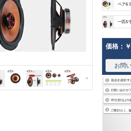
ペア6
一匹5
価格：
￥
お問
>