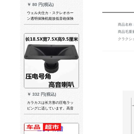
￥
80 円(税込)
ウェル火仕カ・ステレオホー
ン透明保険机能放低音砲保険
胆管ヒーズ
商品毛重量：
クラクシ
￥
332 円(税込)
カラカスは长方形の圧电ラッ
ピングに适しています。高音
質スペルカードは18.5センテ
ィートです。