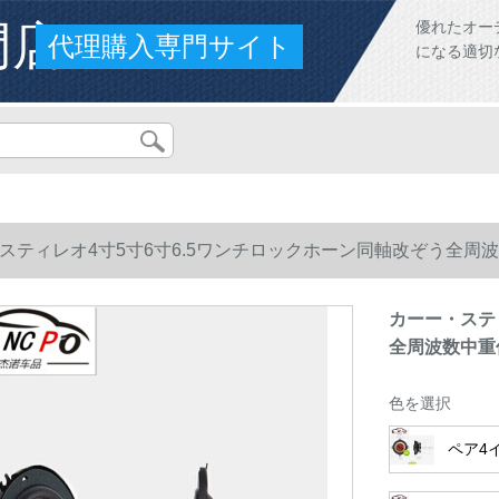
門店
優れたオー
代理購入専門サイト
になる適切
スティレオ4寸5寸6寸6.5ワンチロックホーン同軸改ぞう全周
カーー・ステ
全周波数中重
色を選択
ペア4