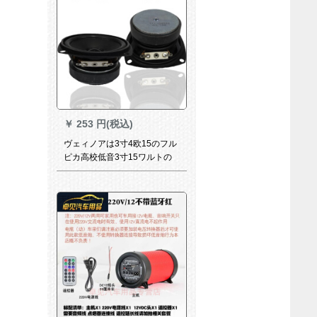
￥
253 円(税込)
ヴェィノアは3寸4欧15のフル
ピカ高校低音3寸15ワルトの
ラッピング高音15 Wのスピカ
にふさわしいです。