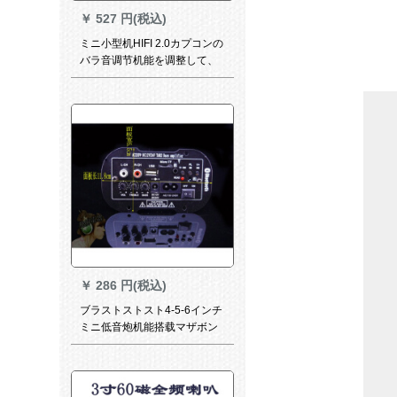
￥
527 円(税込)
ミニ小型机HIFI 2.0カプコンの
バラ音调节机能を调整して、
自动车の机能を改造します。
￥
286 円(税込)
ブラストストスト4-5-6インチ
ミニ低音炮机能搭载マザボン
ドMP 3复号リモコンUSBカー
ドド12 V 220 V家庭にはブラ
ジルトルズ+付属品がありま
す。