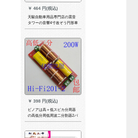
￥
464 円(税込)
天駿自動車用品専門店の震音
タワーの音響4寸改ぞう円形車
載スピカー12 v自動車の音に
源を持つ低音砲のミニカーン
220 V/12 Vを持っています。
ブラストストストの赤い色を
持っています。
￥
398 円(税込)
ビノアは高＋低スピカ分周器
の高低分周低周波二分割器2パ
スフータ201-2高低に适合して
います。