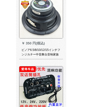
￥
350 円(税込)
ビノア6.5/8/10/12/15インチフ
ンジカチー中音舞台音响家族
スパーク4オーロラピカード
6.5インチ80磁气