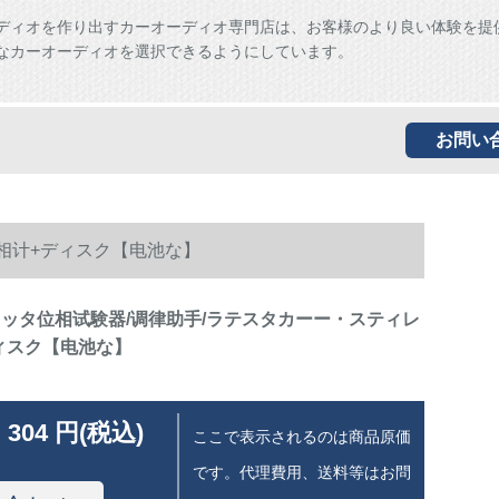
ディオを作り出すカーオーディオ専門店は、お客様のより良い体験を提
なカーオーディオを選択できるようにしています。
お問い
相计+ディスク【电池な】
コッタ位相试験器/调律助手/ラテスタカーー・スティレ
ィスク【电池な】
 304 円(税込)
ここで表示されるのは商品原価
です。代理費用、送料等はお問