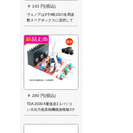
￥
143 円(税込)
ヴェノアは3寸4欧10の全周波
数スペアボックスに适切して
います。ピピカの高音質スペ
クター音响10 Wのスペクトラ
ムカードです。
￥
280 円(税込)
TDA 2030 A重低音2.1パソコ
ン大出力低音砲機能放牧板3チ
ャッシャネセア作成