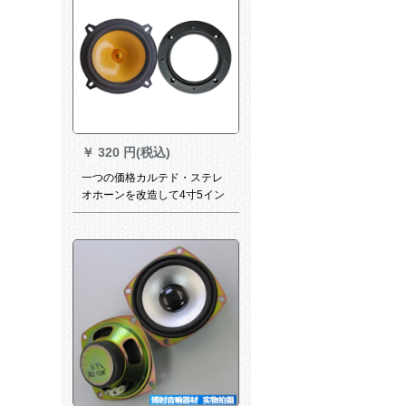
￥
320 円(税込)
一つの価格カルテド・ステレ
オホーンを改造して4寸5イン
チ6.5ラインの车载ラッピング
高校の重低音スッカー全周波
同軸ホーンに适用します。ワ
ゴンワゴゴトラックの前后ド
ゥアロン5寸の全周波数にワッ
とする。