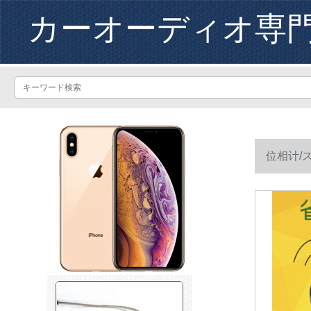
カーオーディオ専
位相计/