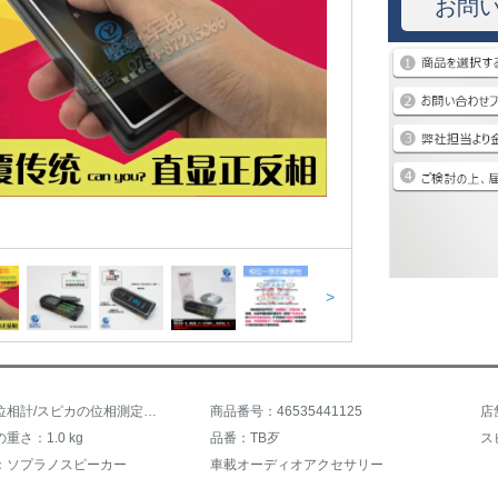
お問
>
商品名：位相計/スピカの位相測定器/調律助手/ラッパテスターカーー・スティレオの位相計+ディスク【電池なし】
商品番号：46535441125
店
重さ：1.0 kg
品番：TB歹
ス
：ソプラノスピーカー
車載オーディオアクセサリー