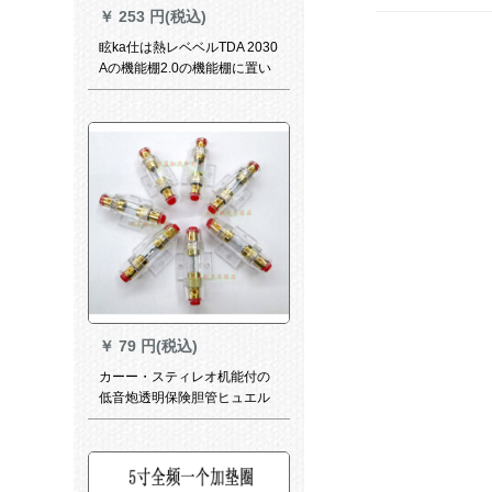
￥
253 円(税込)
眩ka仕は熱レベベルTDA 2030
Aの機能棚2.0の機能棚に置い
て適切です。LM 1387の暖か
い音に対応して、胆味の良音
のセクトをデザインします。
￥
79 円(税込)
カーー・スティレオ机能付の
低音炮透明保険胆管ヒュエル
30 A 60 A 100 Aオプシー内蔵
60 Aヒュス