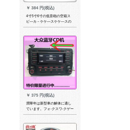
￥
384 円(税込)
4寸5寸6寸の低音砲の空箱ス
ピ―カ－ケケ—スケケ—スの
スペアアアケスの副箱6.5イン
チキの3 D木目の外观pvc小方
6.5寸の開口
￥
375 円(税込)
潤華年は新型車の解体に適し
ています。フォ-クスワ-クゲー
ム・ゴルフ7凌渡CD机関车の
Bluetooth CDプロ-ヤ-/大众高7
改造家庭用本体