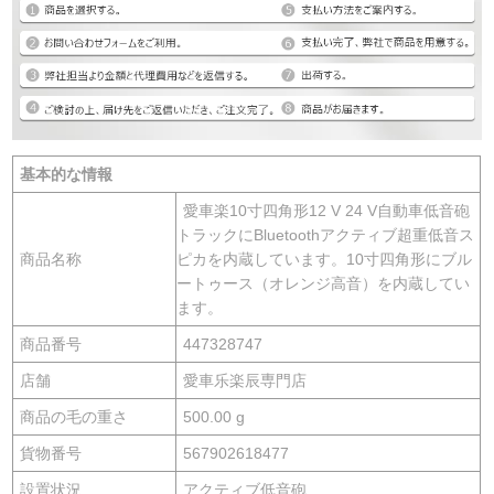
基本的な情報
愛車楽10寸四角形12 V 24 V自動車低音砲
トラックにBluetoothアクティブ超重低音ス
商品名称
ピカを内蔵しています。10寸四角形にブル
ートゥース（オレンジ高音）を内蔵してい
ます。
商品番号
447328747
店舗
愛車乐楽辰専門店
商品の毛の重さ
500.00 g
貨物番号
567902618477
設置状況
アクティブ低音砲