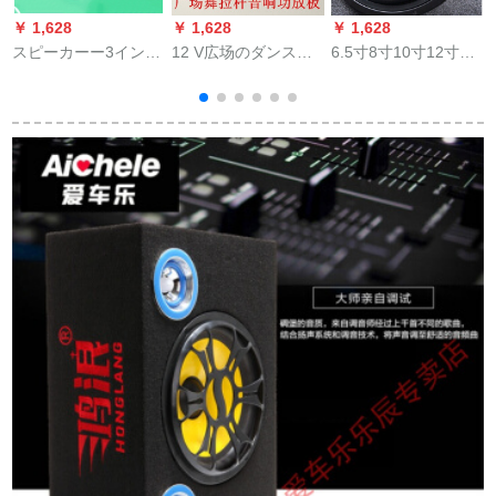
￥ 1,628
￥ 1,628
￥ 1,628
￥
スピーカーー3インチ
12 V広场のダンスの
6.5寸8寸10寸12寸の
ーファイスピカー3イ
机能はスペピのマイ
デュアルマルグネッ
ンチ全周波数スピー
ザボンドの6寸の8寸
ト（外径17.8 cm）
カーー3インチー全周
のブルータワーの音
波数ソプラノテノー
响を放してK歌を充电
ルパリパリ低音g白
するところとです。
(単价)4欧