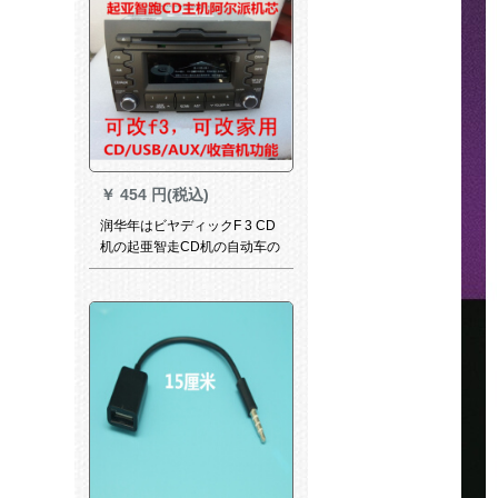
￥
454 円(税込)
润华年はビヤディックF 3 CD
机の起亜智走CD机の自动车の
解体cd机に适应してトラック
のディックの家庭用CD机を変
えてf 3本体+电源のスピカの尾
线を変えます。