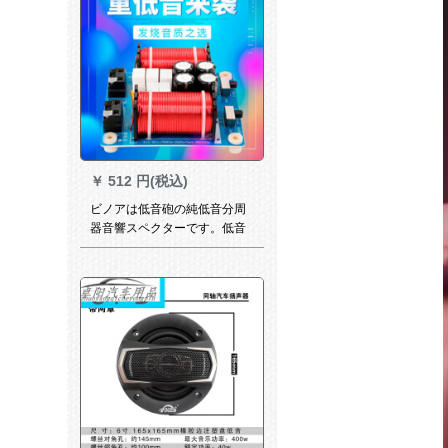
￥
512 円(税込)
ビノアは低音砲の純低音分周
器音響スペクターです。低音
は周点が一つの価格格を调整
します。CW-160(パッケージ
版)