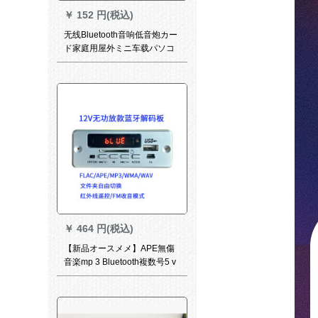
￥
152 円(税込)
无线Bluetooth音响低音炮カー
ド家庭用屋外ミニ车载パソコ
ン小型携帯テープスカー大音
量SN 7218【11.5元夺い取り
スカー】色はランダで発行さ
れます。
￥
464 円(税込)
【新品オースメメ】APE無傷
音楽mp 3 Bluetooth複数号5 v
機能再生器USBプレミヤー12
V发热hifi前級FM Laジオオル
トストーンストーン：12 V無
機再生版黒