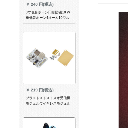
￥
240 円(税込)
3寸低音ホーン円形防磁10 W
重低音ホーン4オーム10ワル
ド75 mmホーン75 mmホープ
ラインピカーラッピング3320
￥
219 円(税込)
ブラストストストスオ受信機
モジュルワイヤレスモジュル
ールの不可逆車載スピカはブ
ラストである。回路基板のブ
ラストである。トゥルス標準
版＋カバを変更する。