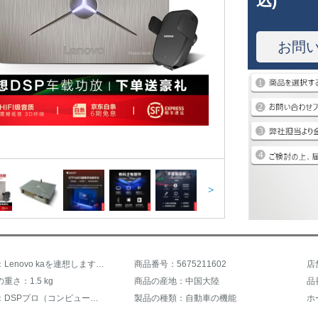
込)
お問
>
商品名称：Lenovo kaを連想します。・ステレオオ車載機能DSPオーディオプロセッサの調律は無傷です。アップグレードしてベース砲を改造します。
商品番号：5675211602
店
重さ：1.5 kg
商品の産地：中国大陸
品番
設置状況：DSPプロ（コンピュータ調律）
製品の種類：自動車の機能
ホ