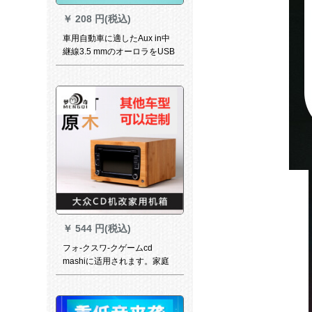
￥
208 円(税込)
車用自動車に適したAux in中
継線3.5 mmのオーロラをUSB
マイザにUSBマイザをUSBし
たディックアコーを、MP 3を
回送することにしました。
￥
544 円(税込)
フォ-クスワ-クゲームcd
mashiに适用されます。家庭
用オーストリアディボス12 V
10 A電源