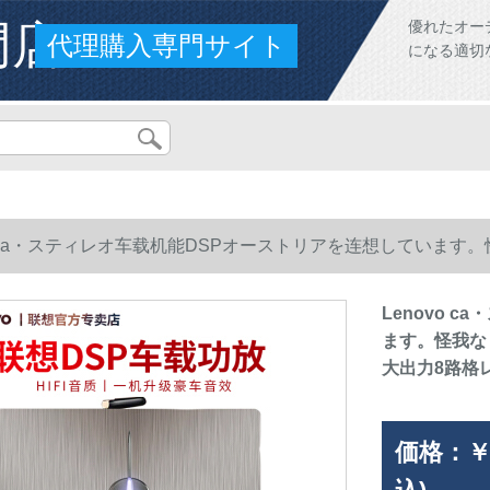
門店
優れたオー
代理購入専門サイト
になる適切
vo ca・スティレオ车载机能DSPオーストリアを连想していま
力8路格レです。
Lenovo 
ます。怪我な
大出力8路格
価格：
￥