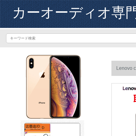
カーオーディオ専
Leno
造する大出