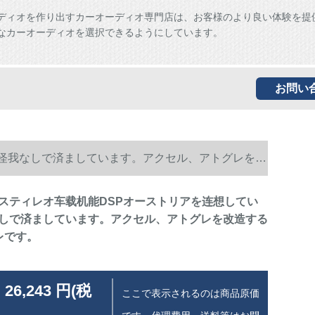
ディオを作り出すカーオーディオ専門店は、お客様のより良い体験を提
なカーオーディオを選択できるようにしています。
お問い
す。怪我なしで済ましています。アクセル、アトグレを改
ca・スティレオ车载机能DSPオーストリアを连想してい
しで済ましています。アクセル、アトグレを改造する
レです。
 26,243 円(税
ここで表示されるのは商品原価