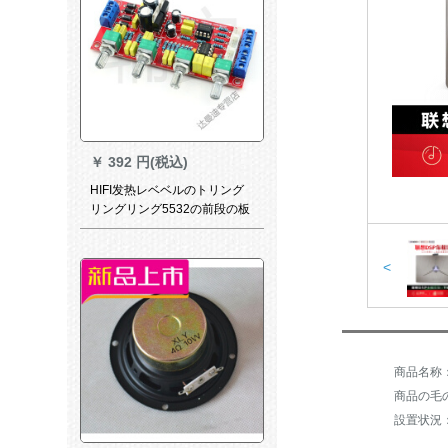
￥
392 円(税込)
HIFI发热レベベルのトリング
リングリング5532の前段の板
の机能は前板のバールクール
の完成品の板のバルク+つを放
します。
<
商品の毛の