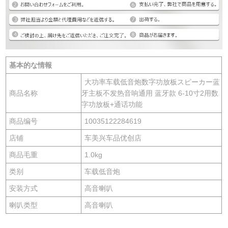
基本的な情報
大功率车载低音炮数字功放板スピーカー蓝
商品名称
牙主板不发热音响通用 蓝牙款 6-10寸2用数
字功放板+通话功能
商品编号
10035122284619
店铺
车美兴车品优创店
商品毛重
1.0kg
类别
车载低音炮
安装方式
高音喇叭
喇叭类型
高音喇叭