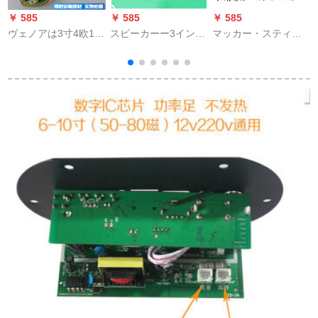
￥ 585
￥ 585
￥ 585
￥
ヴェノアは3寸4欧10
スピーカーー3インチ
マッカー・スティエ
の全周波数スペアボ
ーファイスピカー3イ
フェクト機能再生器
ックスに适切してい
ンチ全周波数スピー
の高回転低音信号帯
ます。ピピカの高音
カーー3インチー全周
の延長時に、車載ア
質スペクター音响10
波数ソプラノテノー
コーディブメタル変
Wのスペクトラムカ
ルパリパリ低音g白
換器をカステラとし
ードです。
(単价)4欧
て熱レベッルを発行
して高回転、低送線
カドを8つ送る。