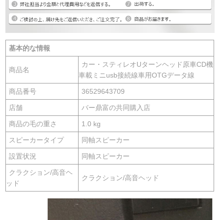
基本的な情報
カー・スティレオUターンヘッド原車CD機
商品名
車載ミニusb接続線車用OTGデータ線
商品番号
36529643709
店舗
バー鼎富の共同購入店
商品の毛の重さ
1.0 kg
スピーカータイプ
同軸スピーカー
設置状況
同軸スピーカー
クラクション/高音ヘ
クラクション/高音ヘッド
ッド