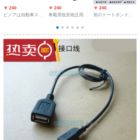
￥ 240
￥ 240
￥ 240
￥
ビノアは自動車スピ
車載用低音砲泛用リ
前のトートボンド
カホーン砂鉄ネネバ
モコ21キオ·ディオ·
BBEのデジタル調律
ー低音砲保護カバー
リモコナー用低音砲
板のオーストリアデ
装飾輪配送ですねじ8
リモコン
ザインに適用しま
出
寸10寸（一つの価格
す。前の段に大きな
A
格）に適していま
板を置いて前の段に
す。
拡大します。