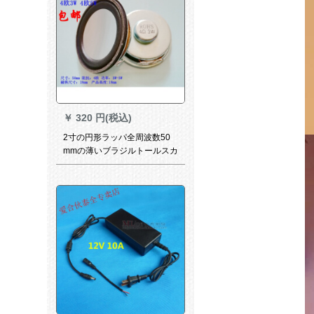
￥
320 円(税込)
2寸の円形ラッパ全周波数50
mmの薄いブラジルトールスカ
ードの内磁気16芯4 W 3 W 5
W小型音响スピカルド・
BUSEROS/本领4欧5 W(22磁
気气12504)4 W