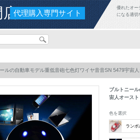
門店
優れたオー
代理購入専門サイト
になる適切
ールの自動車モデル重低音砲七色灯ワイヤ音音SN 5479宇宙
ブルトニール
宙人オースト
色を選択
ランボ