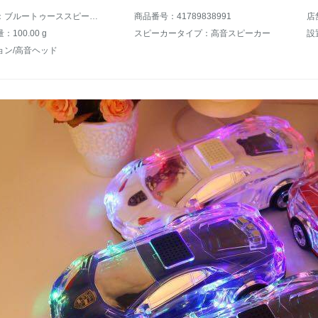
商品名称：ブルートゥーススピーカーーランドランドボルギーニ自動車モデル重低音砲七色ランプワイヤレスオーディオSN 5479太空人オーディオ標準装備
商品番号：41789838991
店
100.00 g
スピーカータイプ：高音スピーカー
設
ョン/高音ヘッド