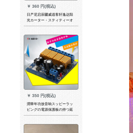
￥
360 円(税込)
日产尼启辰驪威逍客轩逸达阳
光カーター・スティティーオ
CDの机尾コードプラグにFM
アランシングル12 Vの电源を
入れて、10 A
￥
350 円(税込)
潤華年功放音响スッピーラッ
ピングの電源保護板の持つ延
長保護衝撃防止