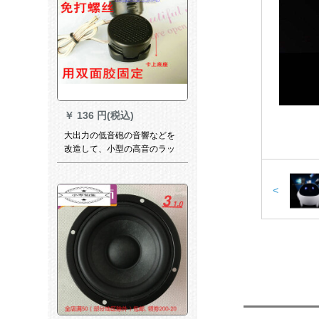
￥
136 円(税込)
大出力の低音砲の音響などを
改造して、小型の高音のラッ
パを改造して熱を出す。家庭
用车载防水の1つの高音+台
+ねじ+両面テスト
<