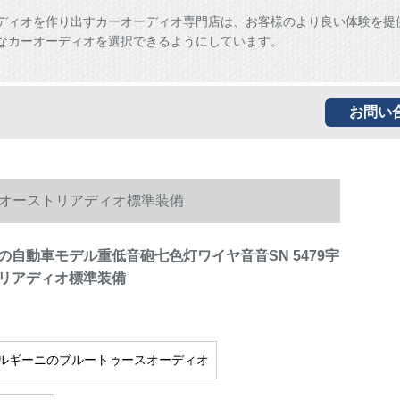
ディオを作り出すカーオーディオ専門店は、お客様のより良い体験を提
なカーオーディオを選択できるようにしています。
お問い
人オーストリアディオ標準装備
の自動車モデル重低音砲七色灯ワイヤ音音SN 5479宇
リアディオ標準装備
ルギーニのブルートゥースオーディオ