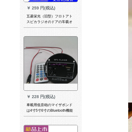
￥
259 円(税込)
五菱栄光（旧型）フロトアト
スピカラジオのドアの车载オ
ーストリアディオホーン栄光
（旧型）フロトホーン1つ
￥
228 円(税込)
車載用低音砲のマイザボンド
は4寸5寸6寸のBluetooth機能
プリセットは12 v 24 v 220 V
デビル機能を搭載していま
す。4寸シングは12 Vです。