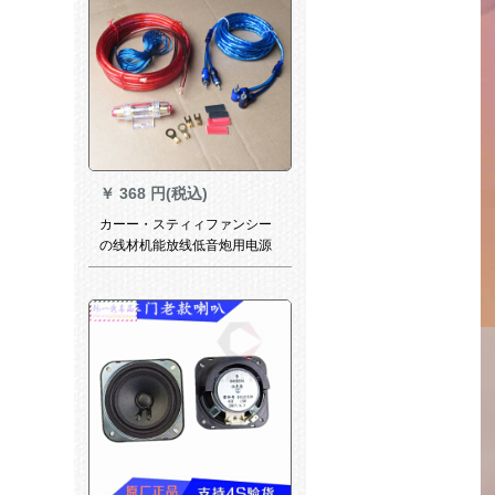
￥
368 円(税込)
カーー・スティィファンシー
の线材机能放线低音炮用电源
オレフィン・ディーン/保険ウ
ニコン・レイン保険