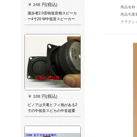
￥
248 円(税込)
漫歩者2.0音响低音炮スピーカ
商品毛重量：
ー4寸20 W中低音スピーカー
クラクシ
全周波数SN 8926 SN 7191
￥
108 円(税込)
ビノアは天竜ヒフィ熱がある2
寸の中低音スピカの中音超重
低音スピカです。