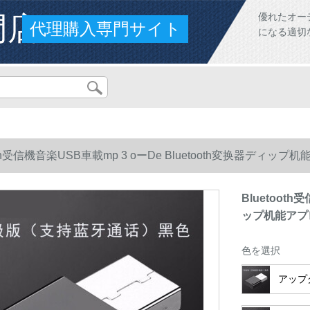
門店
優れたオー
代理購入専門サイト
になる適切
ooth受信機音楽USB車載mp 3 oーDe Bluetooth変换器ディッ
Bluetooth
ップ机能アプ
色を選択
アップグ