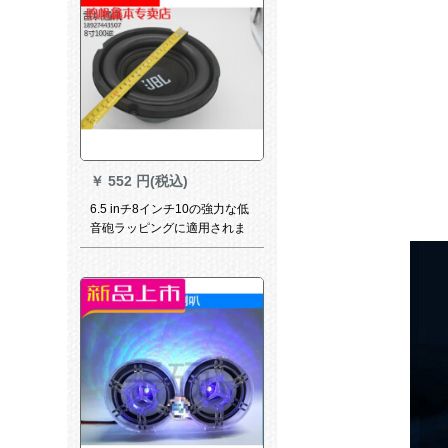
源に適しています。
￥
552 円(税込)
6.5 inチ8インチ10の強力な低
音砲ラッピングに適用されま
す。KTV車載重低音家庭スピ
ーホーン8イン100磁気35芯4
欧200 W