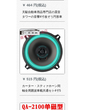
￥
464 円(税込)
天駿自動車用品専門店の震音
タワーの音響4寸改ぞう円形車
載スピカー12 v自動車の音に
源を持つ低音砲のミニカーン
220 V/12 Vを持っています。
ブラストストストの赤い色を
持っています。
￥
515 円(税込)
カーター・スティァホーン同
軸全周囲波車載共通セト4寸5
寸改ぞぞ重低音5寸組に適用し
ます。