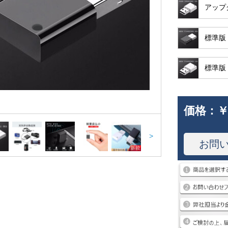
アップ
標準版（
標準版
価格：
￥
>
お問