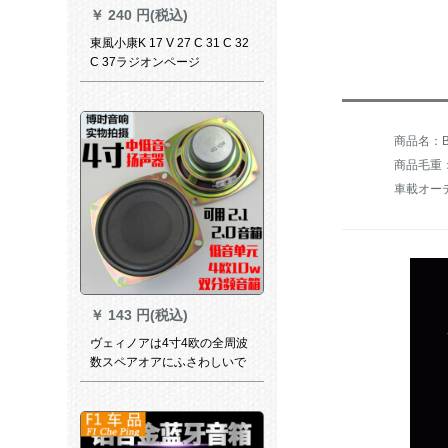
￥
240 円(税込)
東風小康K 17 V 27 C 31 C 32
C 37ラジオンページ
商品毛重：2
車載オー
￥
143 円(税込)
ヴェィノアは4寸4欧の全周波
数スペアオアにふさわしいで
す。全周波低音10 Wスカーで
す。