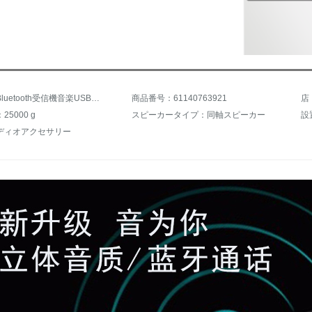
商品名：Bluetooth受信機音楽USB車載mp 3オーディオBluetooth変換器ディスク機能拡張カード・スティレオ受信機アップグレード版（Bluetooth通話対応）黒
商品番号：61140763921
5000 g
スピーカータイプ：同軸スピーカー
設
ディオアクセサリー