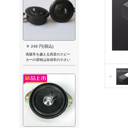
￥
248 円(税込)
高级车を越える高音のスピー
カーの音响は自动车の小さい
高音の髪の毛を改订して级の
高音の子供の糸の膜のMA 260
の1対の価格格を燃えます。
<