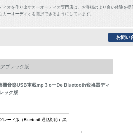
ディオを作り出すカーオーディオ専門店は、お客様のより良い体験を提
なカーオーディオを選択できるようにしています。
お問い
プ机能アプレック版
受信機音楽USB車載mp 3 oーDe Bluetooth変换器ディ
レック版
レード版（Bluetooth通話対応）黒