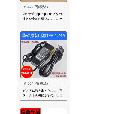
￥
472 円(税込)
vivo音响oppo sp-Conピタの
小さい音响の漫画のミニのケ
ーブルの赠り物の音响のブロ
ックストールスの音响のSN
2382小さいV侠客-科学技术の
青いケーブルのspka do
￥
504 円(税込)
ビノアは熱を出すためのブラ
ストストの機能放板の大出力
2.1チャーネルの低音砲の機能
再生の音響改造のデジタル機
能放モジュルの機能放直流電