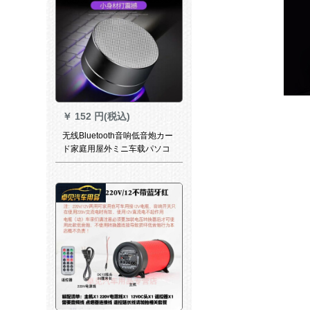
￥
152 円(税込)
无线Bluetooth音响低音炮カー
ド家庭用屋外ミニ车载パソコ
ン小型携帯テープスカー大音
量SN 7218【11.5元夺い取り
スカー】色はランダで発行さ
れます。