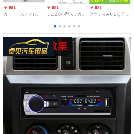
￥ 981
￥ 981
￥ 981
￥
カーー・スティレオ
ミニ2.0小型スッカー
アウディA 6 L Q 7 S
机能付の低音炮透明
ディスク音响小型ス
3 TT A 8カーー・ス
A
保険胆管ヒュエル30
ッピーSN 7167 SN
ティレオUドライヴ・
A 60 A 100 Aオプシ
4033 D 02 A
トラックMP 3コンパ
ー内蔵60 Aヒュス
ウンド黒他