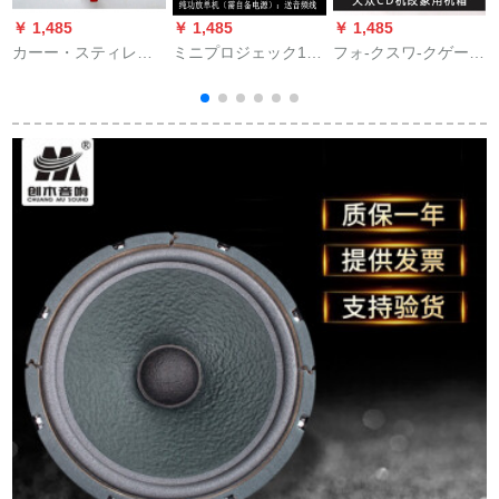
￥ 1,485
￥ 1,485
￥ 1,485
￥
カーー・スティレオ
ミニプロジェック12
フォ-クスワ-クゲーム
机能付の低音炮透明
Vパソコンに適用しま
cd mashiに适用され
雲
保険胆管ヒュエル30
す。携帯电话のMp 3
ます。家庭用オース
A 60 A 100 Aオプシ
テレビの机能再生机
トリアディボス12 V
ー内蔵60 Aヒュス
能は音质が良いで
10 A電源
す。パワ-アプロの受
信機は赤いです。電
源を持って参ってく
ださい。ディックを
送ります。