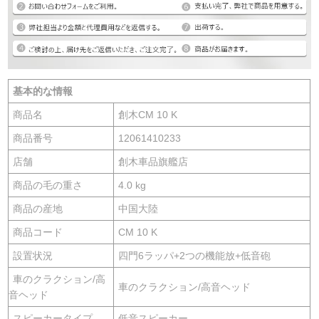
基本的な情報
商品名
創木CM 10 K
商品番号
12061410233
店舗
創木車品旗艦店
商品の毛の重さ
4.0 kg
商品の産地
中国大陸
商品コード
CM 10 K
設置状況
四門6ラッパ+2つの機能放+低音砲
車のクラクション/高
車のクラクション/高音ヘッド
音ヘッド
スピーカータイプ
低音スピーカー