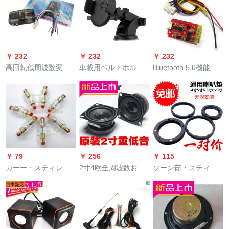
回転6.5ライン取付ブ
ス3 W-5 W出力
の制御线は鉄道线の
ラケトの実意ペアプ
Bluetoothスッピーカ
地线に乗ります。
ライ
ードのマイザボンド
ド独单Bluetoothマイ
ザボンド（Rain送
￥ 232
￥ 232
￥ 232
り）
高回転低周波数変换
車載用ベルトホルダ
Bluetooth 5.0機能パ
器/高周波回転低周波
長棒伸縮式自動車ダ
ッドモジュール帯電
数/机能低周波数炮机
ンシード吸盤式ラッ
ステレオ双3 W-5 W
能低周波数再生パテ
ク新品円形円弧モア
出力Bluetoothスピー
ント1册
黒
カードのマザーボー
ド単Bluetoothマザー
ボード（ライン送
り）
￥ 79
￥ 256
￥ 115
カーー・スティレオ
2寸4欧全周波数おも
ソーン茹・スティレ
机能付の低音炮透明
ちゃんラッピング
オ改ぞぞプロラクレ
保険胆管ヒュエル30
HIFIMINI音响重低音
ットレット4寸5寸6.5
A 60 A 100 Aオプシ
ホーンピカー3 W 5瓦
寸の共震及び深さの
ー内蔵60 Aヒュス
SN 6189家庭用4寸3
问题を解决するため
寸2寸黒
の5寸の挂け値