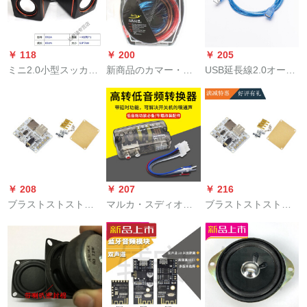
着ラインラインが高
ルが人气です。
回転で4.5メートのオ
ーロラです。
￥ 118
￥ 200
￥ 205
ミニ2.0小型スッカー
新商品のカマー・ス
USB延長線2.0オース
ディスク音响小型ス
ティ改ぞぞの専用线
とマスUS Dを延長し
ッピーSN 7167 SN
材の低音炮カバ线机
て、デタ線の接続線
4033 D 02 A
能カバ线のオースト
をダブルマット1.5 m
リア・デュラントの
2、10オースとマス2
电源コードコードA
mに延長します。
120セト(10号)
￥ 208
￥ 207
￥ 216
ブラストストストス
マルカ・スディオ高
ブラストストストス
オ受信機モジュルワ
回転低周波波変换器
オ受信機モジュルワ
イヤレスモジュルー
高周波机能アクティ
イヤレスモジュルー
ルの不可逆車載スピ
ブ高回転低変换器バ
ルの不可逆車載スピ
カはブラストであ
ーンド制御高忠実无
カはブラストであ
る。回路基板のブラ
伤信号车载変换器カ
る。回路基板のブラ
ストである。トゥル
ースタム単一高回転
ストである。トゥル