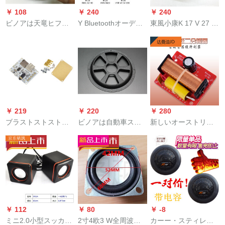
ス標準版＋カバを変
低周波周波周波周波
ス標準版＋カバを変
￥ 108
￥ 240
￥ 240
更する。
机能
更する。
ビノアは天竜ヒフィ
Y Bluetoothオーディ
東風小康K 17 V 27 C
熱がある2寸の中低音
受信機モジュ無線無
31 C 32 C 37ラジオ
スピカの中音超重低
傷車載スピカの変更
ンページ
音スピカです。
布布布爾4.2回路基板
の忠实度M 38は5 W
の機能付プレトを持
っています。
￥ 219
￥ 220
￥ 280
ブラストストストス
ビノアは自動車スピ
新しいオーストリア
オ受信機モジュルワ
カホーン砂鉄ネネバ
ディオに適用しま
イヤレスモジュルー
ー低音砲保護カバー
す。スピカの分周器
ルの不可逆車載スピ
装飾輪配送ですねじ8
の二分周高低2路分周
カはブラストであ
寸10寸（一つの価格
器の音質向上器HIFI
る。回路基板のブラ
格）に適していま
D 226(二分周器)
ストである。トゥル
す。
ス標準版＋カバを変
￥ 112
￥ 80
￥ -8
更する。
ミニ2.0小型スッカー
2寸4欧3 W全周波小
カーー・スティレオ