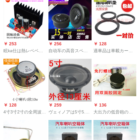
は自动车の小さい高
の舞台音响ラッパの
ン新宏光宝駿310
音の髪の毛を改订し
家族影响DIY
W/730バークアロー
て级の高音の子供の
カノンSN 0029宝駿
糸の膜のMA 260の1
原工場のドアロン1つ
対の価格格を燃えま
す。
￥ 253
￥ 256
￥ 128
眩ka仕は熱レベベル
自动车の高音スペー
適車品は車載カー
TDA 2030 Aの機能棚
カの音响を改造し
ト・ステレオホーン
2.0の機能棚に置いて
て、高音の糸の膜の
の改造パット4寸5寸
適切です。LM 1387
车载の小さい高音の
6.5リンチーピカカー
の暖かい音に対応し
髪を温めます。
トカートカートの中
て、胆味の良音のセ
空防水防水プロシュ
クトをデザインしま
ート6.5ラインのリア
す。
ルクローズに適用さ
￥ 128
￥ 259
￥ 136
れます。
4寸3寸2寸の全周波数
ヴェィノアは5寸5.5
大出力の低音砲の音
防磁四角ホーンピカ
寸6.5寸8寸10寸の全
響などを改造して、
ー4欧8 w 2 w 3 w 10
周波数スペアカード
小型の高音のラッパ
Wワピカラッピング4
KTVカードのラッパ5
を改造して熱を出
寸4欧10ワイト
寸（外径13セカチ）
す。家庭用车载防水