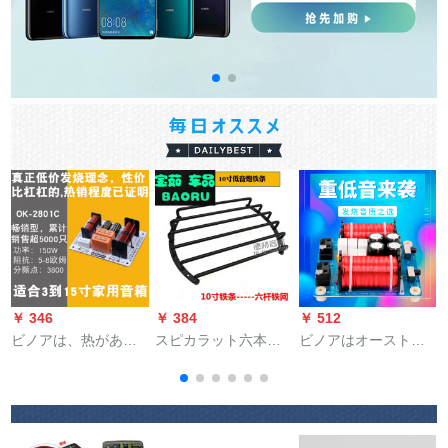
￥ 346
￥ 384
￥ 512
￥
ビノアは、热がある
スピカラット六本の
ビノアはオーストリ
という吉报にふさわ
ゴンドラネ音响自动
アディオの分周器に
响
しい二分器ヒリフ音
车用低音乐炮ラパッ
适しています。低域
响スペクターの高低
ト保护ネクター涂装
分周器CW-160
音二分器2801 Cモデ
10寸12寸10寸