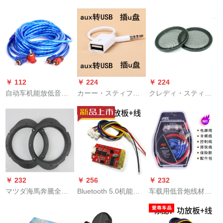
ディスク音响小型ス
型スピーカメニUSB
の高音質スピーの車
ッピーSN 7167 SN
オピアカード3瓦4欧3
載用ソプラノの自動
4033 D 02 A
W重低音オタクラカ
車用ソプラノトラッ
ノンSN 7604黒
ク用ソプラノカード
MA-260小型スピーの
ペア(MA 260無標)
￥ 112
￥ 224
￥ 224
自动车机能放低音炮
カーー・スティファ
クレディ・スティカ
セト线材音响改订必
ンタンUSBメース
ー・スティレオホー
须パーカー・スタレ
OTG車載MP 3コンバ
ンカーバー4インチー
オ低音炮ラッパ取付
ータ型5 Pインフォー
ホーンカーバー5レン
线材ブラー5メトール
ス【白】その他
汎用型ホーレンカー
バー6インカーバー自
動車スピーカーニバ
ル6インチのペア
￥ 232
￥ 256
￥ 232
マツダ海馬奔騰全系
Bluetooth 5.0机能バ
车载用低音炮线材セ
カーー・スティレオ
ッドモジュルベルト
ト自动车の机能セト
ホーンワンタッチ5*7
电气ステレオダブル
ラインの电源レイン