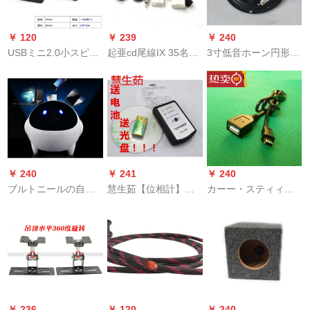
￥ 120
￥ 239
￥ 240
USBミニ2.0小スピー
起亜cd尾線IX 35名図
3寸低音ホーン円形防
カーディックテープ
朗動起亜新ライオンK
磁10 W重低音ホーン
テープテープの小型
2 K 3 K 5原車CD機尾
4オーム10ワルド75
スピーセブン7167 D
線改造線CD尾線
mmホーン75 mmホ
02 Aプロモーション
+USB+AUX+3 m家庭
ープラインピカーラ
用アンテナ
ッピング3320
￥ 240
￥ 241
￥ 240
ブルトニールの自動
慧生茹【位相計】カ
カーー・スティィフ
車モデル重低音砲七
ーー・スティレオホ
ァンタン元車CD機関
色灯ワイヤ音音SN
ーシリーズシリーズ
車搭載ミニusb接続線
5479宇宙人オースト
シリーズのデバック
車用OTGデタ線
リアディオ標準装備
テストを送ります。
￥ 236
￥ 120
￥ 240