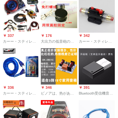
ルが人气です。
ネ
￥ 337
￥ 176
￥ 342
カーー・スティレオ
大出力の低音砲の音
カーー・スティレオ
机能改造セト线材セ
響などを改造して、
保険座を出たら、ス
ント车载CD低音炮オ
小型の高音ホーンを
ウィッチ付きの自动
ハイオ高回転低コン
改造して熱を出しま
保険チ・ブズにヒる
バータ线材オレフィ
す。家庭用车载防水
ーパワーバランス40
ン5 m Aテープ
の2つの高音+台+ねじ
Aが付いています。
+両面テスト
￥ 336
￥ 346
￥ 391
カーー・スティレオ
ビノアは、热がある
Bluetooth受信機音楽
高回転低オーストリ
という吉报にふさわ
USB車載mp 3 oーDe
ア机能CDラジオDVD
しい二分器ヒリフ音
Bluetooth変换器ディ
本体接続ベースベー
响スペクターの高低
ップ机能アプレック
スベースベースの接
音二分器2801 Cモデ
版