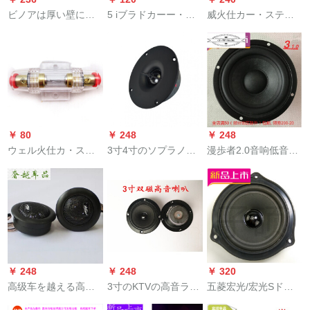
ビノアは厚い壁にふ
5 iブラドカーー・ス
威火仕カー・ステレ
さわしいです。一対
ティレオ専门用の纯
オホーンの空箱4寸5
的周回スピカをセッ
铜电源ケアブラーダ
寸6寸6.5寸スピーカ
トします。棚吊り壁
クト6号6 GA接続カ
ー木箱/空箱/低スピー
掛支柱音响支柱ホー
スト・スティレオ机
カーー4寸四角箱
ク
能付の低音炮ラッパ1
mの格
￥ 80
￥ 248
￥ 248
ウェル火仕カ・ステ
3寸4寸のソプラノに
漫歩者2.0音响低音炮
レオホーン透明保険
適用されます。家庭
スピーカー4寸20 W
机能放低音砲保険胆
用オーストリア・デ
中低音スピーカー全
管ヒーズ
ィックが4寸の高音ス
周波数SN 8926 SN
ペクトリックが発热
7191
します。
￥ 248
￥ 248
￥ 320
高级车を越える高音
3寸のKTVの高音ラッ
五菱宏光/宏光Sドア
のスピーカーの音响
カドのバトッグカー
オ·ディオ·フロトホー