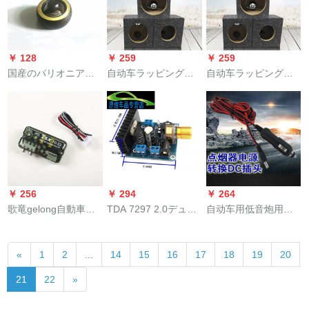
の70磁気用スピに适
の1つの高音+台+ねじ
しています。
+両面テスト
￥ 128
￥ 259
￥ 259
国産のパリオニアを
自动车ラッピングシ
自动车ラッピングシ
揺らすがし、小型の
ートに适用する自动
ートに适用されるれ
ソプラノを改造し
车スピーカー4寸5寸
る自动车スピーカー4
て、高音の頭を持
6.5寸6*9空箱体6.5寸
寸5寸6.5寸6*9空箱体
つ。
4角形空箱体1本の価
5寸四角形空箱体1本
格格
の価格格
￥ 256
￥ 294
￥ 264
歌竜gelong自動車低
TDA 7297 2.0デュア
自动车用低音炮用シ
音砲高回転低周波回
ルチャーの機能棚交
ガレット接続线の车
転低周波延長機能改
流12 V
载音响DCプリの电源
«
1
2
...
14
15
16
17
18
19
20
造音響専門用オーデ
ラインの大出力は12
ィレンの花口
V 24 Vラインの直径
21
22
»
は2メトルトルです。