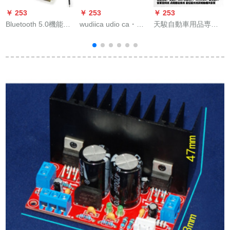
￥ 253
￥ 253
￥ 253
￥
Bluetooth 5.0機能パ
wudiica udio ca・
天駿自動車用品専門
ッドモジュール帯電
streo bas机能改订ソ
店の震音タワーの音
ステレオ双3 W-5 W
プラノヘッドAピラー
響4寸改ぞう円形車載
出力Bluetoothスピー
发热ソプラノ自动车
スピカー12 v自動車
カードのマザーボー
クラクショウ1対格直
の音に源を持つ低音
ド単Bluetoothマザー
径5 cm 1対2の価格で
砲のミニカーン220
1
ボード（ライン送
す。
V/12 Vを持っていま
り）
す。ブラストストス
トの赤い色を持って
います。