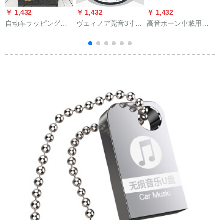
￥ 1,432
￥ 1,432
￥ 1,432
￥
自动车ラッピングシ
ヴェィノア莞音3寸フ
高音ホーン車載用の
ートに适用されるれ
ルトカード・甘醇中
小型高音頭カー・ス
る自动车スピーカー4
音のかわいさを高音
ティレオを改造した
寸5寸6.5寸6*9空箱体
の甘声がしていて、
泛用無傷スィーツを
5寸四角形空箱体1本
HIFIの音質の四角な
12 vで発売した。
の価格格
アパターンをしてい
ます。