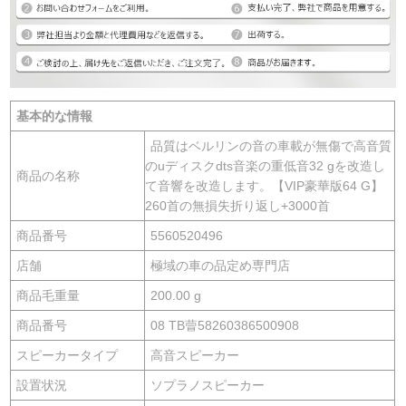
基本的な情報
品質はベルリンの音の車載が無傷で高音質
のuディスクdts音楽の重低音32 gを改造し
商品の名称
て音響を改造します。【VIP豪華版64 G】
260首の無損失折り返し+3000首
商品番号
5560520496
店舗
極域の車の品定め専門店
商品毛重量
200.00 g
商品番号
08 TB萺58260386500908
スピーカータイプ
高音スピーカー
設置状況
ソプラノスピーカー