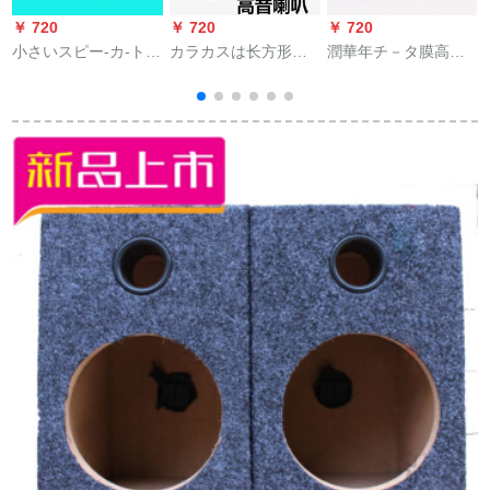
￥ 720
￥ 720
￥ 720
￥
小さいスピー-カ-トの
カラカスは长方形の
潤華年チ－タ膜高音
低音の大炮の音楽の
圧电ラッピングに适
質スピ－カ－車載改
礼箱の音楽の魔球の
しています。高音質
造自動車高音ホーン
ノ-トパソコンの小さ
スペルカードは18.5
音响スピ－カ－高周
いさいスピー-カ-デス
センティートです。
波小型ホー－ン小ス
ク-トピアノピアノの
ピ－カ－ー--jbl高音1
ピアノピアノピアノ
冊
の音响