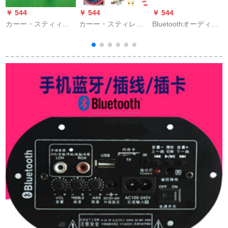
￥ 544
￥ 544
￥ 544
￥
カーー・スティィフ
カーー・スティレオ
Bluetoothオーディ受
ァンタン元車CD機関
机能改造カーバー线
信機ジュンワイファ
車搭載ミニusb接続線
材セント车载CD低音
イの不可逆車載スピ
車用OTGデタ線
炮オーストリアディ
はBluetooth 4.2回路
オ高回転低コンバーP
基板のBluetooth標準
8セスト线4.5メート
版を変更します。
铜包アルミネム