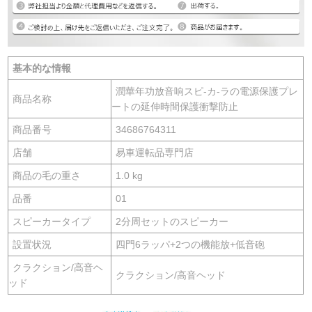
基本的な情報
潤華年功放音响スピ-カ-ラの電源保護プレ
商品名称
ートの延伸時間保護衝撃防止
商品番号
34686764311
店舗
易車運転品専門店
商品の毛の重さ
1.0 kg
品番
01
スピーカータイプ
2分周セットのスピーカー
設置状況
四門6ラッパ+2つの機能放+低音砲
クラクション/高音ヘ
クラクション/高音ヘッド
ッド