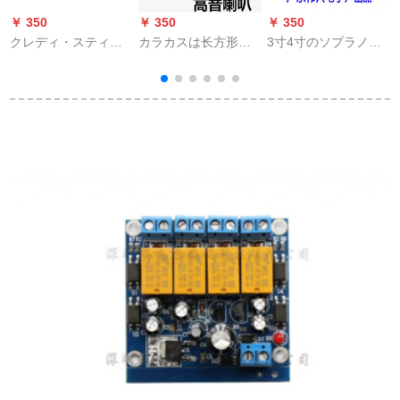
￥ 350
￥ 350
￥ 350
￥
クレディ・スティカ
カラカスは长方形の
3寸4寸のソプラノに
ー・スティレオホー
圧电ラッピングに适
适用します。家庭用
ンカーバー4インチー
しています。高音質
オーストリアディッ
ホーンカーバー5レン
スペルカードは18.5
クのシャルムの高音3
汎用型ホーレンカー
センティートです。
寸のボンネットの音
バー6インカーバー自
のスペアに適用しま
動車スピーカーニバ
す。
ル6インチのペア