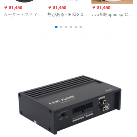
￥ 81,450
￥ 81,450
￥ 81,450
￥
カーター・スティァ
热があるHIFI级2.0ス
vivo音响oppo sp-Con
ホーン同軸全周囲波
ティレオ本棚の音响
ピタの小さい音响の
低
車載共通セト4寸5寸
デザインルージュに
漫画のミニのケーブ
改ぞぞ重低音5寸組に
适用します。ブルト
ルの赠り物の音响の
B
適用します。
ニース4.2版100 wス
ブロックストールス
う
ペアカード机能用电
の音响のSN 2382小
1
源アダプ19 v 4.7 Aを
さいV侠客-科学技术
选択して配合しま
の青いケーブルの
す。
spka do