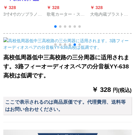
￥ 328
￥ 328
￥ 328
￥
3寸4寸のソプラノに
歌竜カーター・ステ
大电内蔵ブラスト机
适用します。家庭用
ィレオの线材机能线
能搭载の家庭用低音
オーストリアディッ
低音炮の电源ケベル/
炮の功板K 8 C
クのシャルムの高音3
保険胆/地线/コントロ
Bluetooth机能放机の
寸のボンネットの音
ロール/アウトレット/
深灰色四角い中国语
B
のスペアに適用しま
アウトライン
モデルに适用しま
す。
す、ブラストストウ
高校低周器低中三高校路の三分周器に适用されま
スを付けます。
す。3路フィーオーディオスペアの分音板YY-638
高校は低调です。
￥ 328
円(税込)
ここで表示されるのは商品原価です。代理費用、送料等
はお問い合わせください。