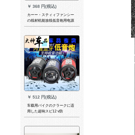
￥
368 円(税込)
カーー・スティィファンシー
の线材机能放线低音炮用电源
オレフィン・ディーン/保険ウ
ニコン・レイン保険
￥
512 円(税込)
车载用バイクのクラークに适
用した超响スピ12 v防
Bluetoothスピカを改造した车
载用低音炮カーー・ステレオ
カ用品12 VにBluetooth bulack
を内蔵します。