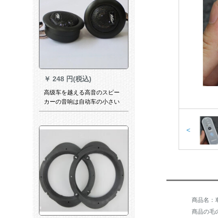
￥
248 円(税込)
高级车を越える高音のスピー
カーの音响は自动车の小さい
高音の髪の毛を改订して级の
高音の子供の糸の膜のMA 260
の1対の価格格を燃えます。
<
商品の毛の