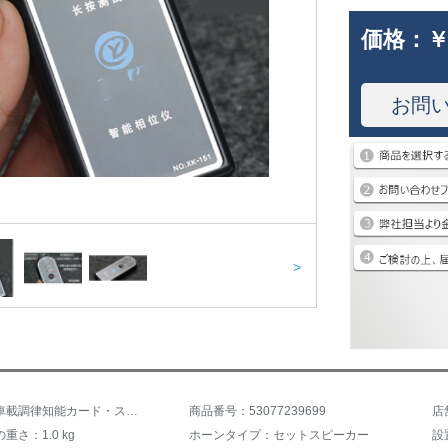
価格：
￥
お問
>
商品名：車載調律知能カード・ステレオホーン正負極試験位相計車載位相測定器調律改造ヘルパー6 M通常版
商品番号：53077239699
店
重さ：1.0 kg
ホーンタイプ：セットスピーカー
設