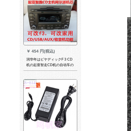
￥
454 円(税込)
润华年はビヤディックF 3 CD
机の起亜智走CD机の自动车の
解体cd机に适应してトラック
のディックの家庭用CD机を変
えてf 3本体+电源のスピカの尾
线を変えます。