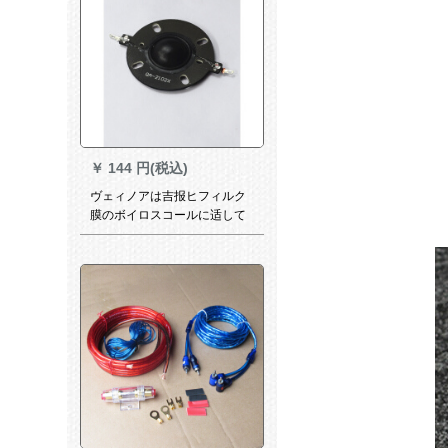
￥
144 円(税込)
ヴェィノアは吉报ヒフィルク
膜のボイロスコールに适して
います。熱があります。4寸の
ソプラノスカーのボーレート
QA-1021 X 2102 F 2102 Xボ
ーエール。