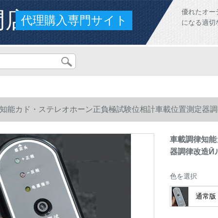
門店
優れたオー
代理購入専門サイト
になる適切
知能カド・ステレオホーン正負極試験位相計車載位置測定器調律
車載調律知能
器調律改造Ӣル
色を選択
通常版