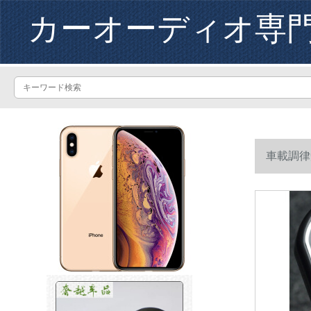
カーオーディオ専
車載調律