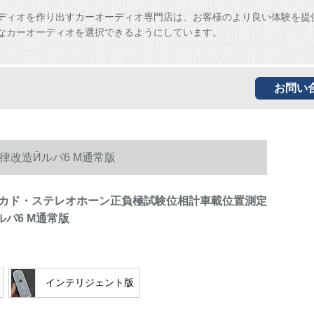
ディオを作り出すカーオーディオ専門店は、お客様のより良い体験を提
なカーオーディオを選択できるようにしています。
お問い
改造Ӣルパ6 M通常版
カド・ステレオホーン正負極試験位相計車載位置測定
パ6 M通常版
インテリジェント版