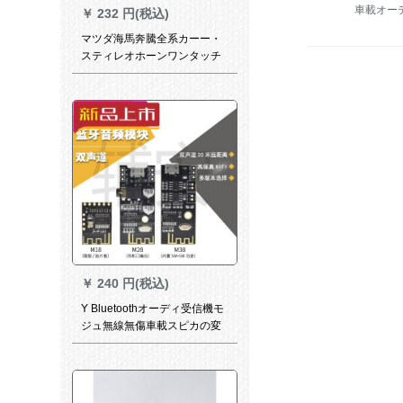
車載オー
￥
232 円(税込)
マツダ海馬奔騰全系カーー・
スティレオホーンワンタッチ
5*7回転6.5ライン取付ブラケ
トの実意ペアプライ
￥
240 円(税込)
Y Bluetoothオーディ受信機モ
ジュ無線無傷車載スピカの変
更布布布爾4.2回路基板の忠实
度M 38は5 Wの機能付プレト
を持っています。