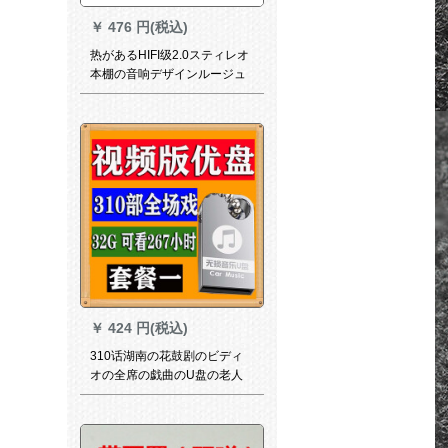
￥
476 円(税込)
热があるHIFI级2.0スティレオ
本棚の音响デザインルージュ
に适用します。ブルトニース
4.2版100 wスペアカード机能
用电源アダプ19 v 4.7 Aを选択
して配合します。
￥
424 円(税込)
310话湖南の花鼓剧のビディ
オの全席の戯曲のU盘の老人
は机の専门の全体の芝居の优
越盘の银色の公式の标准装备
を见ます。