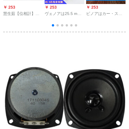
￥ 253
￥ 253
￥ 253
￥
慧生茹【位相計】カ
ヴェノアは25.5 mm
ビノアはカー・ステ
ーー・スティレオホ
のラッパの高音の膜
に適用されます。カ
ーシリーズシリーズ
のコーネル号の角膜
ーーオルディック分
シリーズのデバック
のラッピングの音の
周器の音質向上器を
テストを送ります。
轮の25.5芯の树脂の
二分周します。
膜に适します。