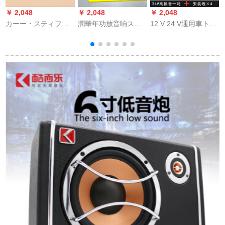
￥ 2,048
￥ 2,048
￥ 2,048
￥
カーー・スティファ
潤華年功放音响スッ
12 V 24 V通用車トラ
ンタンUSBメース
ピーラッピングの電
ク、7 Y 24 vカラタム
OTG車載MP 3コンバ
源保護板の持つ延長
ペア＋取り付けレイ
ータ型5 Pインフォー
保護衝撃防止
ン
ス【白】その他