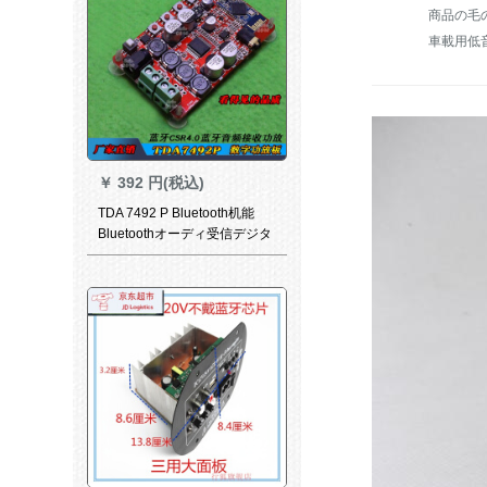
商品の毛の
車載用低
￥
392 円(税込)
TDA 7492 P Bluetooth机能
Bluetoothオーディ受信デジタ
ル机能Bluetooth CSR 4.0に适
用します。