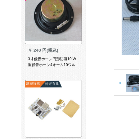
￥
240 円(税込)
3寸低音ホーン円形防磁10 W
重低音ホーン4オーム10ワル
ド75 mmホーン75 mmホープ
ラインピカーラッピング3320
<