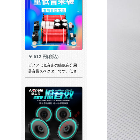
￥
512 円(税込)
ビノアは低音砲の純低音分周
器音響スペクターです。低音
は周点が一つの価格格を调整
します。CW-160(パッケージ
版)