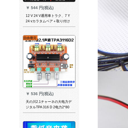
￥
544 円(税込)
12 V 24 V通用車トラク、7 Y
24 vカラタムペア＋取り付け
レイン
￥
536 円(税込)
天の川2.1チャーネの大电力デ
ジタルTPA 316 D 2电力2*80
W+100 Wに适用します。