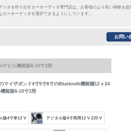
ディオを作り出すカーオーディオ専門店は、お客様のより良い体験を提
なカーオーディオを選択できるようにしています。
お問い
0 vデビル機能版6-10寸3用
イザボンド4寸5寸6寸のBluetooth機能棚12 v 24
ビル機能版6-10寸3用
版4寸単12 V
デジタル版4寸両用12 V 220 V