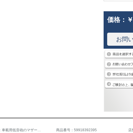
価格：
￥
お問
商品名称：車載用低音砲のマザーボード4寸5寸6寸10寸のBluetooth機能プレート12 v 24 v 220 vデジタル機能版6-10寸3用
商品番号：59918392395
店