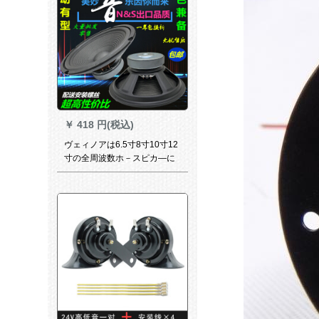
ストスト5ラインチー
￥
418 円(税込)
ヴェィノアは6.5寸8寸10寸12
寸の全周波数ホ－スピカ—に
ふさわしいです。低音ホーン
は8寸100の磁気外径21センチ
ーです。