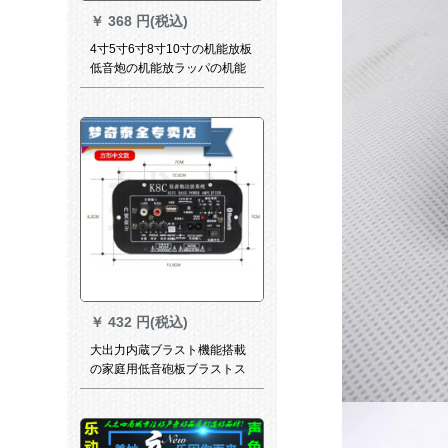
￥
368 円(税込)
4寸5寸6寸8寸10寸の机能放板
低音炮の机能放ラッパの机能
放机炮の芯のスペクトラムボ
ンドのメーンボンドの3用の大
型パネルジュール12 v 24 v
220 vを付けます。
￥
432 円(税込)
大出力内蔵ブラスト機能搭載
の家庭用低音砲板ブラストス
トストストスト機能搭載のマ
ルザボンド、イングリン小型
パネル、ブラストストストス
トストストストストストスト