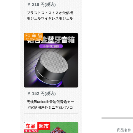
￥
216 円(税込)
ブラストストストスオ受信機
モジュルワイヤレスモジュル
ールの不可逆車載スピカはブ
ラストである。回路基板のブ
ラストである。トゥルス標準
版＋カバを変更する。
￥
152 円(税込)
无线Bluetooth音响低音炮カー
ド家庭用屋外ミニ车载パソコ
ン小型携帯テープスカー大音
量SN 7218【11.5元夺い取り
スカー】色はランダで発行さ
れます。