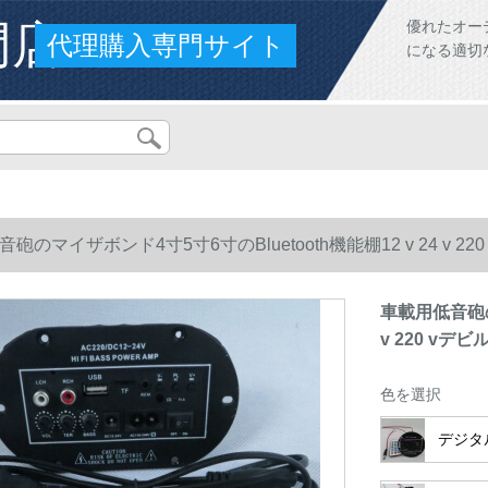
門店
優れたオー
代理購入専門サイト
になる適切
砲のマイザボンド4寸5寸6寸のBluetooth機能棚12 v 24 v 22
車載用低音砲のマ
v 220 vデ
色を選択
デジタル