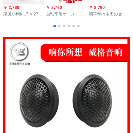
￥ 2,760
￥ 2,760
￥ 2,760
￥
東風小康K 17 V 27 C
自动车用オーストリ
潤華年は本田のセオ
v
31 C 32 C 37ラジオ
ア・ディオ高回転低
リの知恵xrvの車の解
ンページ
コンバータ车载CDオ
体CD機に適用して新
响
ーストリア・ディオ
しいフィットのフロ
高レベニア低レベル
ントヴァンゲリCD機
の信号接続ラインに
を改造して家庭用ト
ン
高回転低＋保険管＋5
ーラクのCD機を変え
mオーストリン
ます。