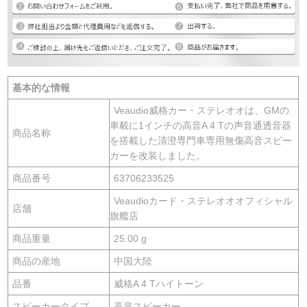
基本的な情報
Veaudio威格カー・ステレオオは、GMの
車載に1インチの高音A 4 Tの声音通透音器
商品名称
を搭載した清澄専門車専用無傷高音スピー
カーを改装しました。
商品番号
63706233525
Veaudioカード・ステレオオオフィシャル
店舗
旗艦店
商品重量
25.00 g
商品の産地
中国大陸
品番
威格A 4 Tハイトーン
スピーカータイプ
高音スピーカー