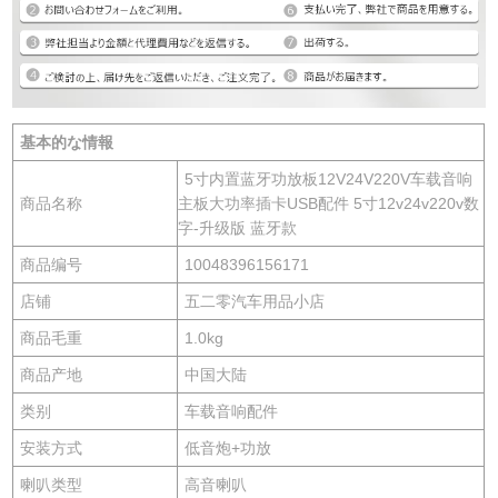
基本的な情報
5寸内置蓝牙功放板12V24V220V车载音响
商品名称
主板大功率插卡USB配件 5寸12v24v220v数
字-升级版 蓝牙款
商品编号
10048396156171
店铺
五二零汽车用品小店
商品毛重
1.0kg
商品产地
中国大陆
类别
车载音响配件
安装方式
低音炮+功放
喇叭类型
高音喇叭