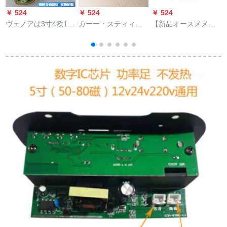
￥ 524
￥ 524
￥ 524
￥
ヴェノアは3寸4欧10
カーー・スティィフ
【新品オースメメ】
の全周波数スペアボ
ァンシーの线材机能
APE無傷音楽mp 3
ックスに适切してい
放线低音炮用电源オ
Bluetooth複数号5 v機
ます。ピピカの高音
レフィン・ディーン/
能再生器USBプレミ
質スペクター音响10
保険ウニコン・レイ
ヤー12 V发热hifi前級
Wのスペクトラムカ
ン保険
FM Laジオオルトス
ードです。
トーンストーン：12
V無機再生版黒