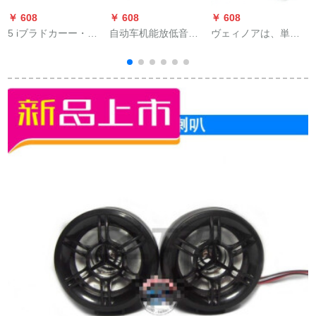
￥ 608
￥ 608
￥ 608
￥
5 iブラドカーー・ス
自动车机能放低音炮
ヴェィノアは、単電
ティレオ専门用の纯
セト线材音响改订必
源パソコン用の超重
铜电源ケアブラーダ
须パーカー・スタレ
低音2.1機能再生板3
クト6号6 GA接続カ
オ低音炮ラッパ取付
チャーネ完成品の低
スト・スティレオ机
线材ブラー5メトール
音砲オーストリア・
2
能付の低音炮ラッパ1
ディオボンドTDA
mの格
7377に適していま
す。