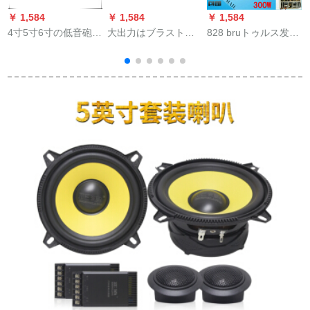
￥ 1,584
￥ 1,584
￥ 1,584
￥
4寸5寸6寸の低音砲の
大出力はブラストの
828 bruトゥルス发热
空箱スピ―カ－ケケ
機能を内蔵していま
大出力パワルア12 V
—スケケ—スのスペ
す。家庭用の低音砲
车载低音炮芯ラジオ
アアアケスの副箱6.5
を搭載しています。
自动车スピー回路基
インチキの3 D木目の
Bluetooth機能を搭載
板
外观pvc小方6.5寸の
しています。
開口