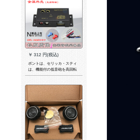
￥
312 円(税込)
ポントは、セリッカ・スティ
は、機能付の低音砲を高回転
低オーディ信号バードに変化
する時の車載のアコースティ
ック金属変換器（配線カード8
個を送る）です。