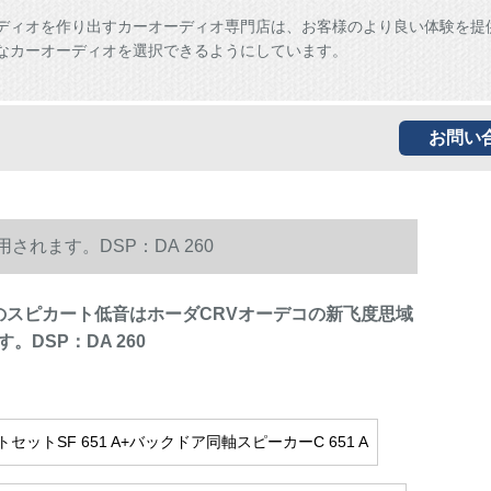
ディオを作り出すカーオーディオ専門店は、お客様のより良い体験を提
なカーオーディオを選択できるようにしています。
お問い
れます。DSP：DA 260
のスピカート低音はホーダCRVオーデコの新飞度思域
。DSP：DA 260
セットSF 651 A+バックドア同軸スピーカーC 651 A