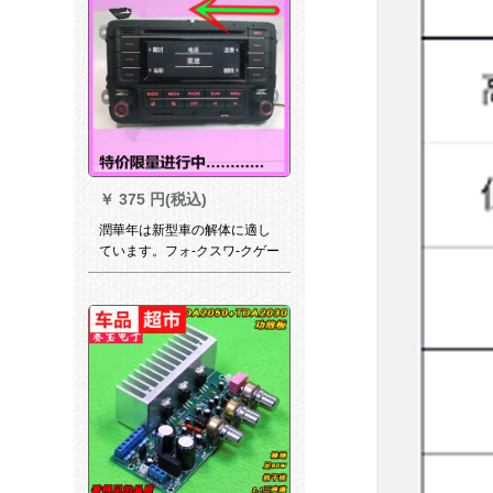
￥
375 円(税込)
潤華年は新型車の解体に適し
ています。フォ-クスワ-クゲー
ム・ゴルフ7凌渡CD机関车の
Bluetooth CDプロ-ヤ-/大众高7
改造家庭用本体