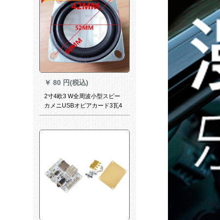
￥
80 円(税込)
2寸4欧3 W全周波小型スピー
カメニUSBオピアカード3瓦4
欧3 W重低音オタクラカノン
SN 7604黒