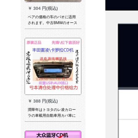
￥
304 円(税込)
ペアの価格の车のパオに适用
されます。中古BMWのオース
トリアディオ車載用の高音頭
自動車の小型スピーカーの低
音ヘッド砲のSN 5771の高音
ヘッドの対格です。
￥
388 円(税込)
潤華年はトヨタのレ凌カロー
ラの車載用自動車用カバ車に
適用されます。家庭用ラジオ
自動車のCD機を改造します。