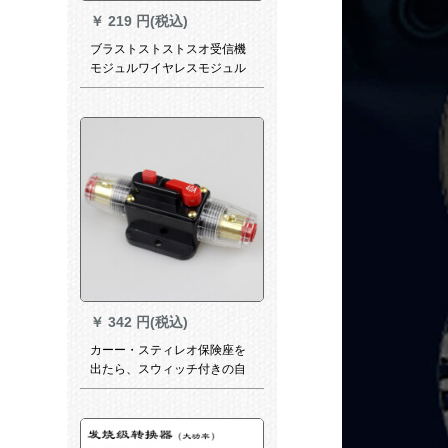
￥
219 円(税込)
ブラストストストスオ受信機
モジュルワイヤレスモジュル
ールの不可逆車載スピカはブ
ラストである。回路基板のブ
ラストである。トゥルス標準
版＋カバを変更する。
￥
342 円(税込)
カーー・スティレオ保険座を
出たら、スウィッチ付きの自
动保険チ・ブズにヒるーパワ
ーバランス40 Aが付いていま
す。