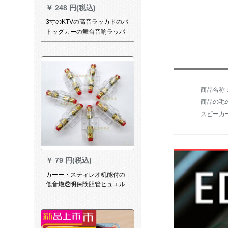
￥
248 円(税込)
3寸のKTVの高音ラッカドのバ
トッグカーの舞台音响ラッパ
の家族影响DIY
商品の毛の
￥
79 円(税込)
カーー・スティレオ机能付の
低音炮透明保険胆管ヒュエル
30 A 60 A 100 Aオプシー内蔵
60 Aヒュス