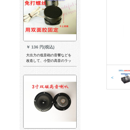
￥
136 円(税込)
大出力の低音砲の音響などを
改造して、小型の高音のラッ
パを改造して熱を出す。家庭
用车载防水の1つの高音+台
+ねじ+両面テスト
<