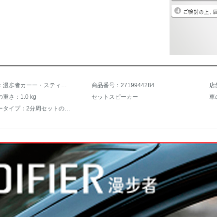
商品名称：漫歩者カーー・スティレオ改ぞう6.5インチ。6インチセットのラッパ低音はホンダCRVオデッセイの新飛度思域の威光を適用します。DSP：DA 260
商品番号：2719944284
店
重さ：1.0 kg
セットスピーカー
車
スピーカータイプ：2分周セットのスピーカー