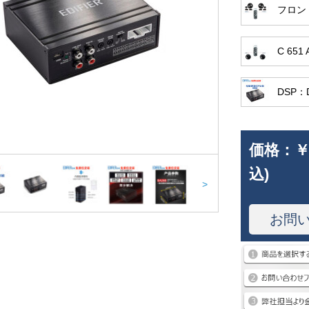
フロン
C 6
DSP：D
価格：
￥
込)
>
お問