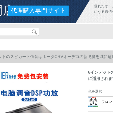
門店
優れたオー
代理購入専門サイト
になる適切
ットのスピカート低音はホーダCRVオーデコの新飞度思域に适用さ
6インデット
に适用されます
色を選択
フロント