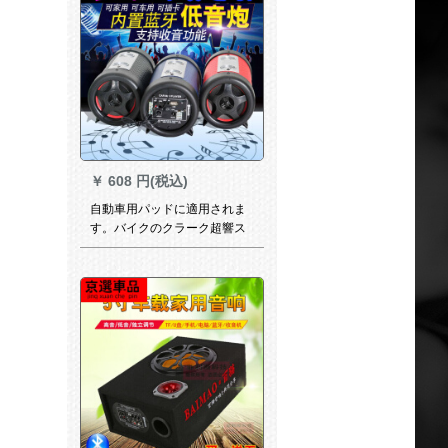
￥
608 円(税込)
自動車用パッドに適用されま
す。バイクのクラーク超響ス
ピ12 v防Bluetoothスピカを改
造した車載用ベースキャノ
ン・ステレオカ用品220 Vに
Bluetooth ballを内蔵していま
す。