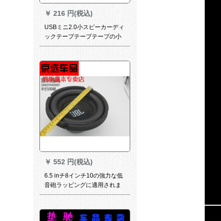
￥
216 円(税込)
USBミニ2.0小スピーカーディ
ックテープテープテープの小
型スピーセブン7167 M【青】
￥
552 円(税込)
6.5 inチ8インチ10の強力な低
音砲ラッピングに適用されま
す。KTV車載重低音家庭スピ
ーホーン8イン100磁気35芯4
欧200 W