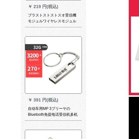
￥
219 円(税込)
ブラストストストスオ受信機
モジュルワイヤレスモジュル
ールの不可逆車載スピカはブ
ラストである。回路基板のブ
ラストである。トゥルス標準
版＋カバを変更する。
￥
391 円(税込)
自动车用MP 3プリーヤの
Bluetooth免提电话受信机多机
能uディック自动车音乐车音乐
电器32 GUディスク（歌付き
3400曲＋200台のビディオ）
は、公式标准装备です。