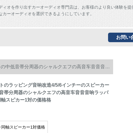
ディオを作り出すカーオーディオ専門店は、お客様のより良い体験を提
なカーオーディオを選択できるようにしています。
お問い
重さの中低音帯分周器のシャルクエフの高音车音音音响
トのラッピング音响改造4/5/6インチーのスピーカー
音帯分周器のシャルクエフの高音车音音音响ラッパ
盘同軸スピカー1対の価格格
チ同軸スピーカー1対価格