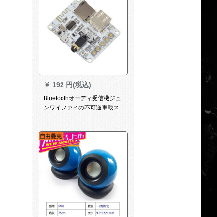
￥
192 円(税込)
Bluetoothオーディ受信機ジュ
ンワイファイの不可逆車載ス
ピはBluetooth 4.2回路基板の
Bluetooth標準版を変更しま
す。