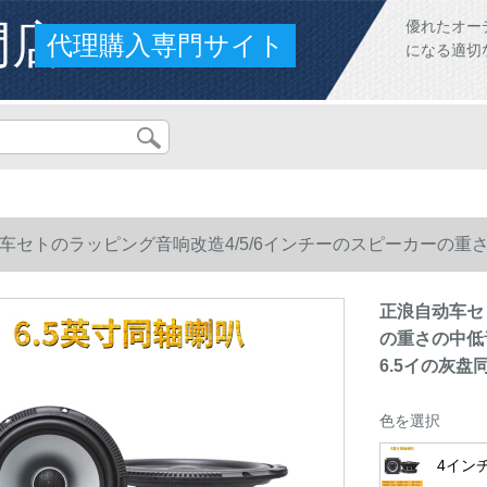
門店
優れたオー
代理購入専門サイト
になる適切
车セトのラッピング音响改造4/5/6インチーのスピーカーの
5イの灰盘同軸スピカー1対の価格格
正浪自动车セ
の重さの中低
6.5イの灰
色を選択
4イン