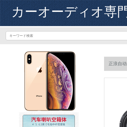
カーオーディオ専
正浪自动
ラッパ6.