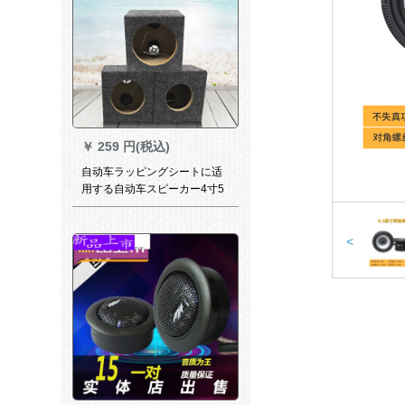
￥
259 円(税込)
自动车ラッピングシートに适
用する自动车スピーカー4寸5
寸6.5寸6*9空箱体6.5寸4角形
空箱体1本の価格格
<