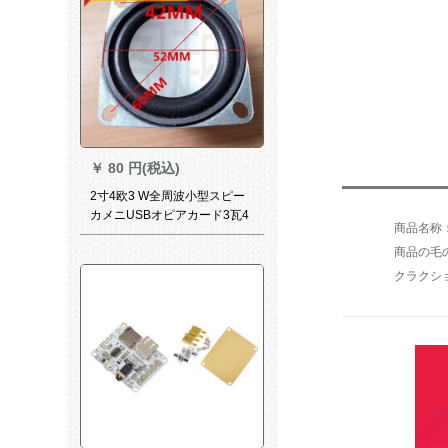
￥
80 円(税込)
2寸4欧3 W全周波小型スピー
カメニUSBオピアカード3瓦4
欧3 W重低音オタクラカノン
商品の毛の
SN 7604黒
クラクシ