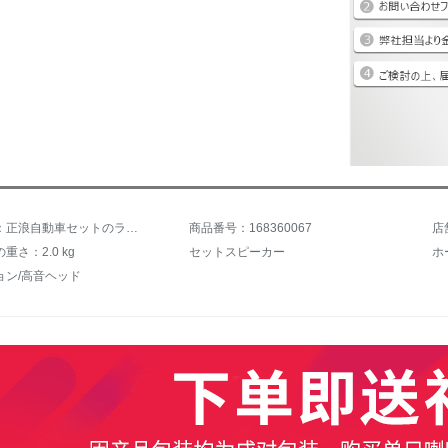
商品名称：正浪自動車セットのラッパ音響改造4/5/6インチのスピーカーの重さの中低音帯分周器のシルクフィルムの高音車載音響ラッパ6.5インチの灰盆同軸スピーカー1対の価格
商品番号：168360067
店
重さ：2.0 kg
セットスピーカー
ホ
ョン/高音ヘッド