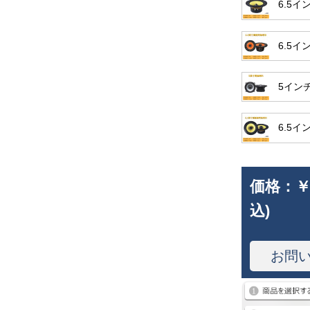
6.5
6.5
5イン
6.5
価格：
￥
込)
お問