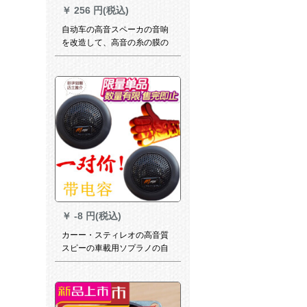
￥
256 円(税込)
自动车の高音スペーカの音响
を改造して、高音の糸の膜の
车载の小さい高音の髪を温め
ます。
￥
-8 円(税込)
カーー・スティレオの高音質
スピーの車載用ソプラノの自
動車用ソプラノトラック用ソ
プラノカードMA-260小型スピ
ーのペア(MA 260無標)