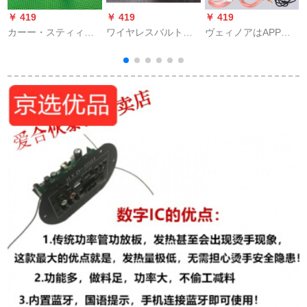
￥ 419
￥ 419
￥ 419
￥
カーー・スティィフ
ワイヤレスバルトゥ
ヴェィノアはAPPブ
ァンタン元車CD機関
ナイトカードド携带
ラストストーン受信
車搭載ミニusb接続線
帯音乐尼尼尼尼プレ
機モジュル5.0有線ス
車用OTGデタ線
ゼンテーション重低
ピに適します。无线
音炮携带帯屋外小型
无伤Uディック复号
音响赤色公式标准装
DIYプレスリー3全部
H
备
＋レンの花レイ＋公
线＋パワレインの公
式装备を改造しま
す。