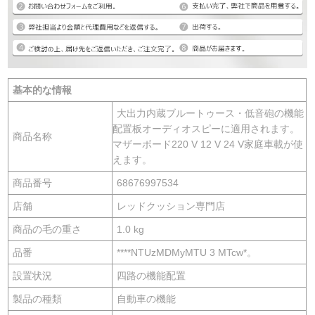
基本的な情報
大出力内蔵ブルートゥース・低音砲の機能
配置板オーディオスピーに適用されます。
商品名称
マザーボード220 V 12 V 24 V家庭車載が使
えます。
商品番号
68676997534
店舗
レッドクッション専門店
商品の毛の重さ
1.0 kg
品番
****NTUzMDMyMTU 3 MTcw*。
設置状況
四路の機能配置
製品の種類
自動車の機能