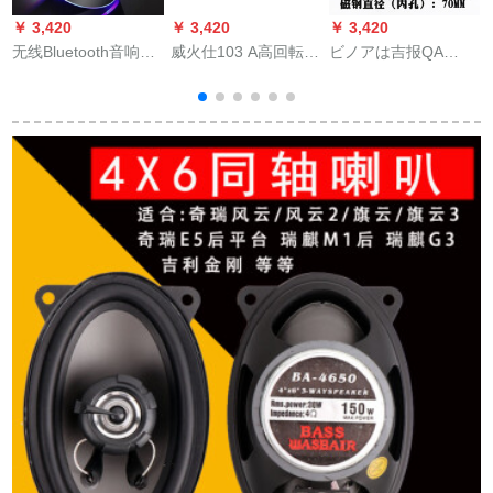
￥ 3,420
￥ 3,420
￥ 3,420
￥
无线Bluetooth音响低
威火仕103 A高回転低
ビノアは吉报QA
音炮カード家庭用屋
カロリ・ステレオ・
2101 F 4寸の磁気热
外ミニ车载パソコン
低音炮机能放高回転
を抑える高音スペー
V
小型携帯テープスカ
低音の周波コンバー
カユーニティHIFIの
ー大音量SN
タ
ボーカール高音王
7218【11.5元夺い取
2100高音に适してい
りスカー】色はラン
ます。
ダで発行されます。