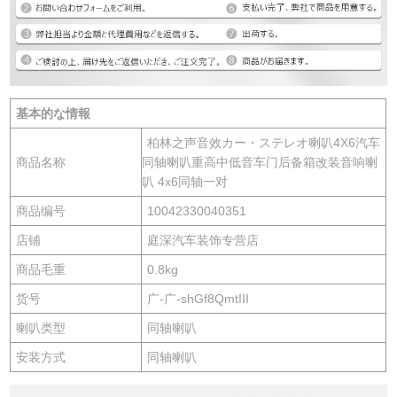
基本的な情報
柏林之声音效カー・ステレオ喇叭4X6汽车
商品名称
同轴喇叭重高中低音车门后备箱改装音响喇
叭 4x6同轴一对
商品编号
10042330040351
店铺
庭深汽车装饰专营店
商品毛重
0.8kg
货号
广-广-shGf8QmtIII
喇叭类型
同轴喇叭
安装方式
同轴喇叭