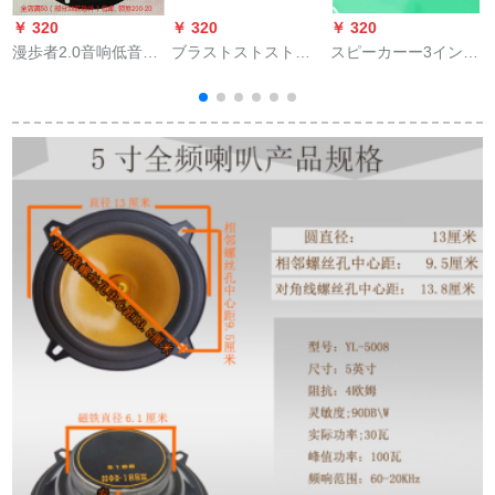
￥ 320
￥ 320
￥ 320
￥
漫歩者2.0音响低音炮
ブラストストストス
スピーカーー3インチ
B
スピーカー4寸20 W
オ受信機モジュルワ
ーファイスピカー3イ
中低音スピーカー全
イヤレスモジュルー
ンチ全周波数スピー
周波数SN 8926 SN
ルの不可逆車載スピ
カーー3インチー全周
は
7191
カはブラストであ
波数ソプラノテノー
基
る。回路基板のブラ
ルパリパリ低音g白
ストである。トゥル
(単价)8欧
ス標準版＋カバを変
更する。