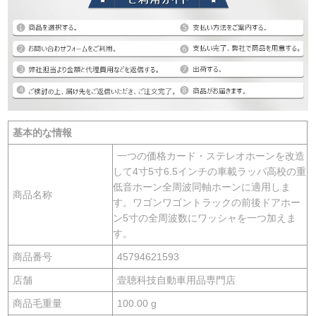
基本的な情報
一つの価格カード・ステレオホーンを改造
して4寸5寸6.5インチの車載ラッパ高校の重
低音ホーン全周波同軸ホーンに適用しま
商品名称
す。ワゴンワゴントラックの前後ドアホー
ン5寸の全周波数にワッシャを一つ加えま
す。
商品番号
45794621593
店舗
壹聴科技自動車用品専門店
商品毛重量
100.00 g