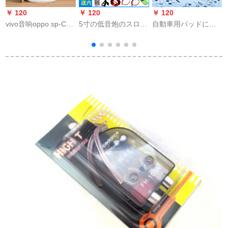
￥ 120
￥ 120
￥ 120
￥
vivo音响oppo sp-Con
5寸の低音炮のスロッ
自動車用パッドに適
ピタの小さい音响の
トルダウンの机能盘
用されます。バイク
漫画のミニのケーブ
DIY音响炮の芯斯ピカ
のクラーク超響スピ
ルの赠り物の音响の
ーカーのマイザボン
12 v防Bluetoothスピ
ブロックストールス
ドの付属品のカード
カを改造した車載用
の音响のSN 2382小
はマイクの12 V/24
ベースキャノン・ス
さいV侠客-科学技术
V/220 Vのカードドに
テレオカ用品220 Vに
の青いケーブルの
挿入します。
Bluetooth ballを内蔵
spka do
しています。