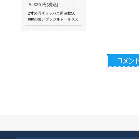
￥
320 円(税込)
2寸の円形ラッパ全周波数50
mmの薄いブラジルトールスカ
ードの内磁気16芯4 W 3 W 5
W小型音响スピカルド・
BUSEROS/本领4欧5 W(22磁
気气12504)4 W
￥
107 円(税込)
3寸の中低音スピカに適用しま
す。3寸の全周波数ホ－ンピル
小型スピカ－四角形スピ－カ
－の中音がします。6つの3寸
外磁気4欧5 W。