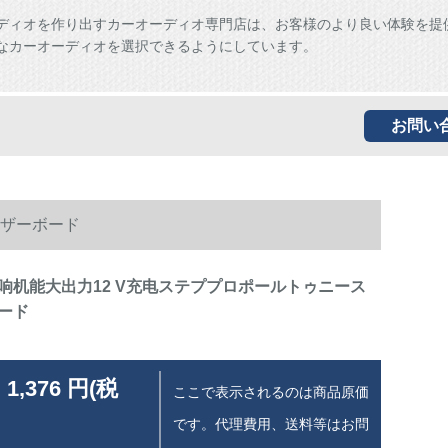
ディオを作り出すカーオーディオ専門店は、お客様のより良い体験を提
なカーオーディオを選択できるようにしています。
お問い
マザーボード
响机能大出力12 V充电ステププロポールトゥニース
ード
 1,376 円(税
ここで表示されるのは商品原価
です。代理費用、送料等はお問