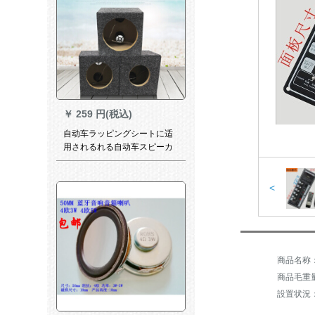
￥
259 円(税込)
自动车ラッピングシートに适
用されるれる自动车スピーカ
ー4寸5寸6.5寸6*9空箱体5寸
四角形空箱体1本の価格格
<
商品毛重量：
設置状況