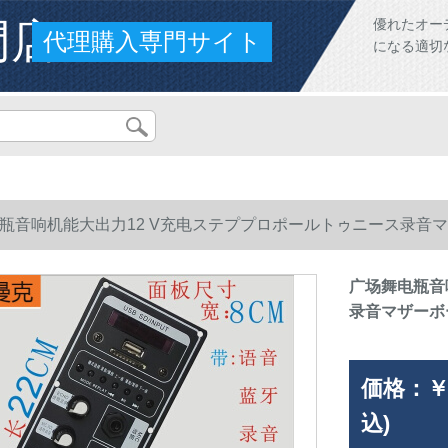
門店
優れたオー
代理購入専門サイト
になる適切
瓶音响机能大出力12 V充电ステププロポールトゥニース录音
广场舞电瓶音
录音マザーボ
価格：
￥
込)