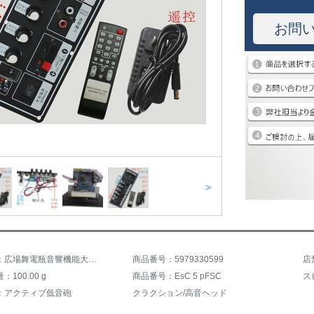
お問
>
商品名称：広場舞電瓶音響機能大出力12 V充電スピーカーブルートゥース録音マザーボード
商品番号：5979330599
店
100.00 g
商品番号：EsC 5 pFSC
ス
：アクティブ低音砲
クラクション/高音ヘッド