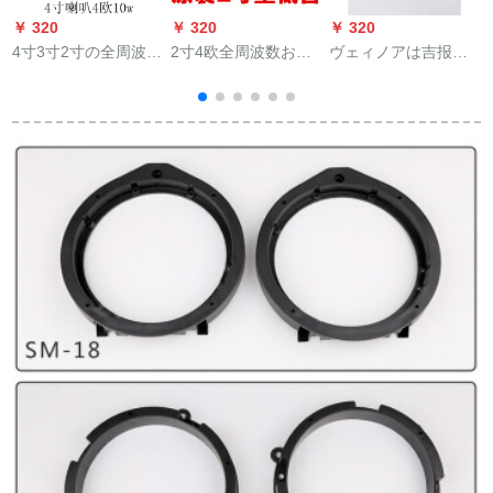
￥ 320
￥ 320
￥ 320
￥
4寸3寸2寸の全周波数
2寸4欧全周波数おも
ヴェィノアは吉报ヒ
防磁四角ホーンピカ
ちゃんラッピング
フィルク膜のボイロ
ー4欧8 w 2 w 3 w 10
HIFIMINI音响重低音
スコールに适してい
Wワピカラッピング4
ホーンピカー3 W 5瓦
ます。熱がありま
寸4欧10ワイト
SN 6189家庭用4寸3
す。4寸のソプラノス
寸2寸黒
カーのボーレートQA-
1021 X 2102 F 2102
Xボーエール。