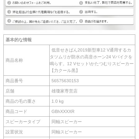
基本的な情報
低音せきばん2019新型車12 V通用するカ
タツムリが防水の高音ホーン24 Vバイクを
商品名称
鳴らす。12 Vセット\かたつむりスピーカー
【力クール黒】
商品番号
56575630153
店舗
雄瓊家専営店
商品の毛の重さ
1.0 kg
商品コード
GBhXXXXR
スピーカータイプ
同軸スピーカー
設置状況
同軸スピーカー