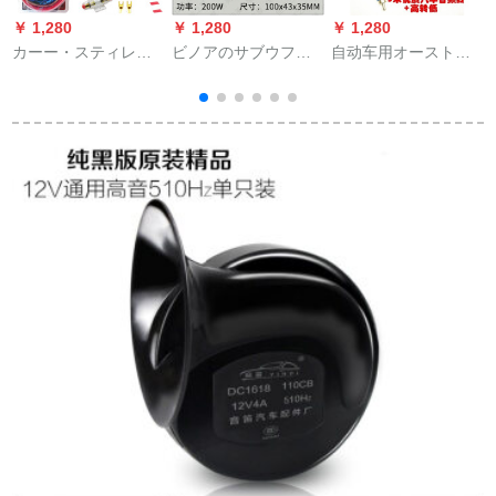
￥ 1,280
￥ 1,280
￥ 1,280
￥
カーー・スティレオ
ビノアのサブウファ
自动车用オーストリ
机能改造カーバー线
の分周超低音サーブ
ア・ディオ高回転低
B
材セント车载CD低音
ウファウの重低音分
コンバータ车载CDオ
V
炮オーストリアディ
離板の純低音分周器
ーストリア・ディオ
オ高回転低コンバーP
の一つである、ある
高レベニア低レベル
8セスト线4.5メート
YLY-10 A低音砲。
の信号接続ラインに
チ
铜包アルミネム
高回転低＋保険管＋5
mオーストリン