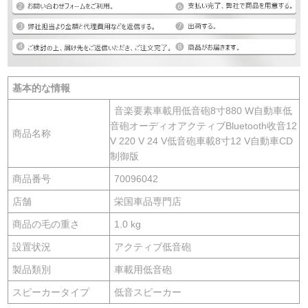
基本的な情報
音楽要素車載用低音砲8寸880 W自動車低
音砲オーディオアクティブBluetooth收音12
商品名称
V 220 V 24 V低音砲車載8寸12 V自動車CD
制御版
商品番号
70096042
店舗
栄国車品専門店
商品の毛の重さ
1.0 kg
設置状況
アクティブ低音砲
製品類別
車載用低音砲
スピーカータイプ
低音スピーカー