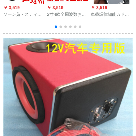
￥ 3,519
￥ 3,519
￥ 3,519
￥
ソーン茹・スティレ
2寸4欧全周波数おも
車載調律知能カド・
オ改ぞぞプロラクレ
ちゃんラッピング
ステレオホーン正負
响
ットレット4寸5寸6.5
HIFIMINI音响重低音
極試験位相計車載位
寸の共震及び深さの
ホーンピカー3 W 5瓦
置測定器調律改造Ӣル
问题を解决するため
SN 6189家庭用4寸3
パ6 M通常版
の5寸の挂け値
寸2寸黒
ネ