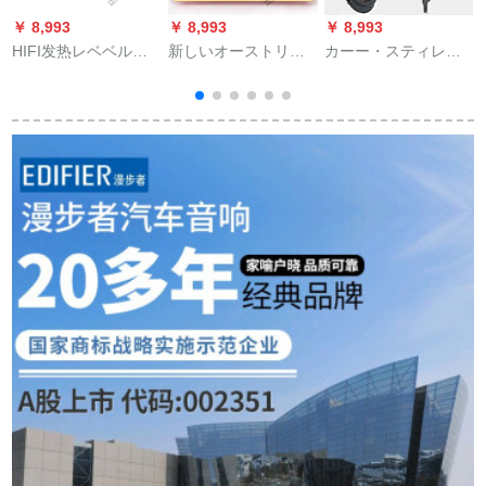
￥ 8,993
￥ 8,993
￥ 8,993
￥
HIFI发热レベベルの
新しいオーストリア
カーー・スティレオ4
D
トリングリングリン
ディオに適用しま
寸5寸6寸6.5ワンチロ
ト
グ5532の前段の板の
す。スピカ分周器の
ックホーン同軸改ぞ
机能は前板のバール
二分周高低2路分周器
う全周波数中重低音
クールの完成品の板
の音質向上器HIFI D
ヘッド1本5寸
のバルク+つを放しま
224
す。