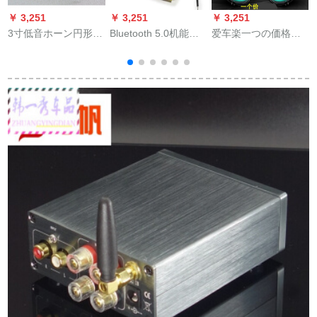
￥ 3,251
￥ 3,251
￥ 3,251
￥
3寸低音ホーン円形防
Bluetooth 5.0机能バ
爱车楽一つの価格カ
磁10 W重低音ホーン
ッドモジュルベルト
ード・ステレオホー
4オーム10ワルド75
电气ステレオダブル
ン4寸5寸6.5インチ同
mmホーン75 mmホ
ス3 W-5 W出力
軸全周波高級低音車
ープラインピカーラ
Bluetoothスッピーカ
載ラッピング5寸1本
2
ッピング3320
ードのマイザボンド
ド独单Bluetoothマイ
ザボンド（Rain送
り）