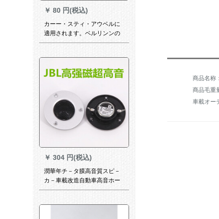
￥
80 円(税込)
カーー・スティ・アウベルに
適用されます。ベルリンンの
声でAMGイギリスの宝ラッパ
を改造して、大きサズのダン
プを贴り付けます。（1つの価
格）
商品毛重量：
車載オー
￥
304 円(税込)
潤華年チ－タ膜高音質スピ－
カ－車載改造自動車高音ホー
ン音响スピ－カ－高周波小型
ホー－ン小スピ－カ－ー--jbl
高音1冊