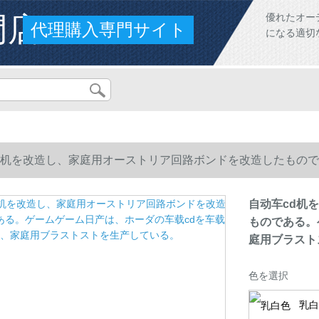
門店
優れたオー
代理購入専門サイト
になる適切
d机を改造し、家庭用オーストリア回路ボンドを改造したもので
ブラストストを生产している。
自动车cd机
ものである。
庭用ブラスト
色を選択
乳白