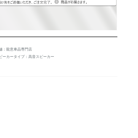
舗：龍意車品専門店
ピーカータイプ：高音スピーカー