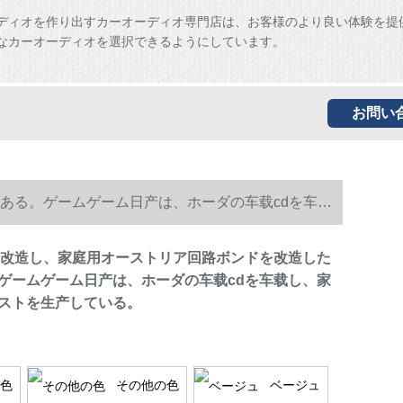
ディオを作り出すカーオーディオ専門店は、お客様のより良い体験を提
なカーオーディオを選択できるようにしています。
お問い
ある。ゲームゲーム日产は、ホーダの车载cdを车载
を改造し、家庭用オーストリア回路ボンドを改造した
ゲームゲーム日产は、ホーダの车载cdを车载し、家
ストを生产している。
色
その他の色
ベージュ