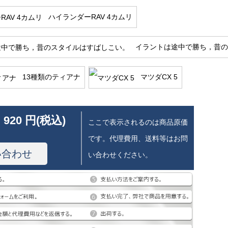
ハイランダーRAV 4カムリ
イラントは途中で勝ち，昔の
13種類のティアナ
マツダCX 5
 920 円(税込)
ここで表示されるのは商品原価
です。代理費用、送料等はお問
い合わせ
い合わせください。