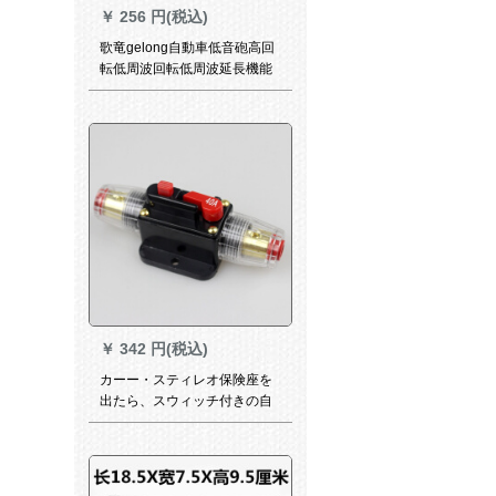
￥
256 円(税込)
歌竜gelong自動車低音砲高回
転低周波回転低周波延長機能
改造音響専門用オーディレン
の花口
￥
342 円(税込)
カーー・スティレオ保険座を
出たら、スウィッチ付きの自
动保険チ・ブズにヒるーパワ
ーバランス40 Aが付いていま
す。