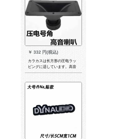
￥
332 円(税込)
カラカスは长方形の圧电ラッ
ピングに适しています。高音
質スペルカードは18.5センテ
ィートです。