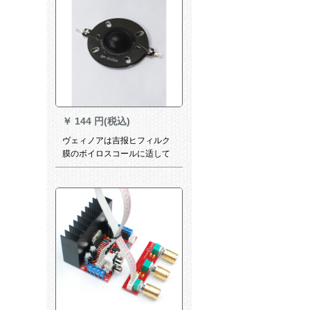
￥
144 円(税込)
ヴェィノアは吉报ヒフィルク
膜のボイロスコールに适して
います。熱があります。4寸の
ソプラノスカーのボーレート
QA-1021 X 2102 F 2102 Xボ
ーエール。