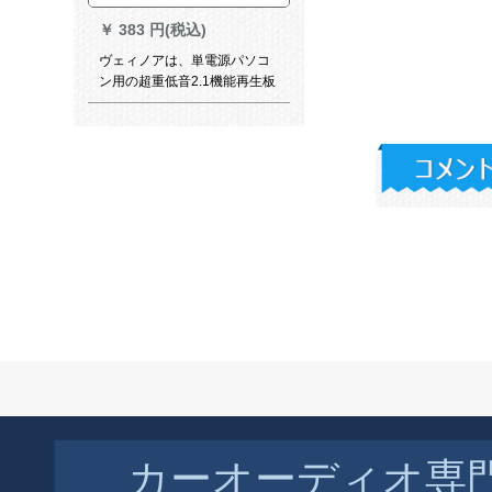
￥
383 円(税込)
ヴェィノアは、単電源パソコ
ン用の超重低音2.1機能再生板
3チャーネ完成品の低音砲オー
ストリア・ディオボンドTDA
7377に適しています。
￥
384 円(税込)
チョンカスコープの长安新翼
虎翼は、新カバール吃烟器ベ
ロスコープをベースに、タバ
サを1つ作った。
カーオーディオ専