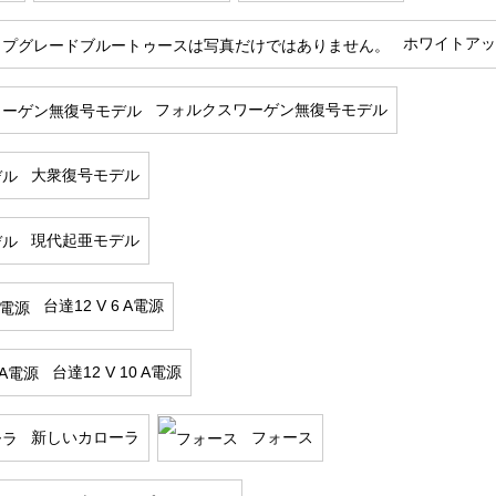
ホワイトアッ
フォルクスワーゲン無復号モデル
大衆復号モデル
現代起亜モデル
台達12 V 6 A電源
台達12 V 10 A電源
新しいカローラ
フォース