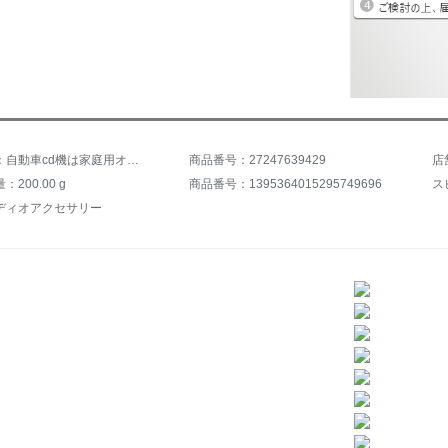
商品名称：自動車cd機は家庭用オーディオ回路ボードを改装しました。日産現代豊ホンダ車載cdから家庭用ブルートゥースを変更しました。
商品番号：27247639429
店
200.00 g
商品番号：1395364015295749696
ス
ディオアクセサリー