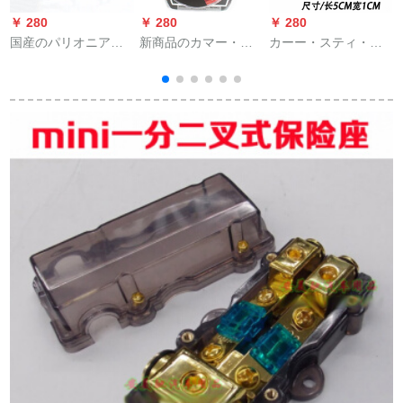
￥ 280
￥ 280
￥ 280
￥
国産のパリオニアを
新商品のカマー・ス
カーー・スティ・ア
揺らすがし、小型の
ティ改ぞぞの専用线
ウベルに適用されま
ソプラノを改造し
材の低音炮カバ线机
す。ベルリンンの声
て、高音の頭を持
能カバ线のオースト
でAMGイギリスの宝
つ。
リア・デュラントの
ラッパを改造して、
电源コードコードA
大きサズのダンプを
120セト(10号)
贴り付けます。（1つ
の価格）