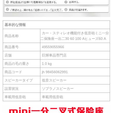
基本的な情報
カー・スティレオ機能付き低音砲ミニ一分
商品名称
二保険座一出二30 60 100 Aヒューズ60 A
商品番号
49559055966
店舗
巨輝車品専門店
商品の毛の重さ
1.0 kg
商品コード
jh 98456062991
スピーカータイプ
低音スピーカー
設置状況
ソプラノスピーカー
車載用低音砲
車載用低音砲