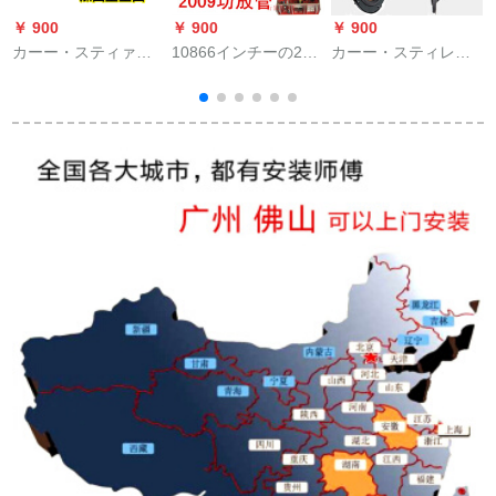
￥ 900
￥ 900
￥ 900
￥
カーー・スティァホ
10866インチーの220
カーー・スティレオ4
ーン防水カーバーは
Vカードドに適用され
寸5寸6寸6.5ワンチロ
6.5ラインのセクトの
ます。2009年の机能
ックホーン同軸改ぞ
车载ラッピングが可
盘12 Vの车载マイザ
う全周波数中重低音
能です。6*9回転6.5
ボンド24 Vは、高低
ヘッド1本5寸
ラインのラッチのペ
音炮の芯本体＋挿入
は
アはLD-05です。
线を调整します。
V