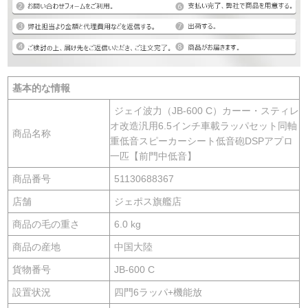
基本的な情報
ジェイ波力（JB-600 C）カーー・スティレ
オ改造汎用6.5インチ車載ラッパセット同軸
商品名称
重低音スピーカーシート低音砲DSPアプロ
一匹【前門中低音】
商品番号
51130688367
店舗
ジェポス旗艦店
商品の毛の重さ
6.0 kg
商品の産地
中国大陸
貨物番号
JB-600 C
設置状況
四門6ラッパ+機能放