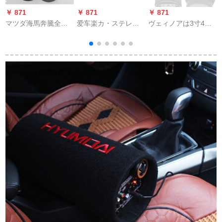
￥ 871
￥ 871
￥ 871
￥
マツダ海馬奔騰全系
爱车楽カ・ステレオ
ヴェィノアは3寸4欧
1
カーー・スティレオ
ホーン4寸同軸全周波
15のフルピカ高校低
ホーンワンタッチ5*7
数中の重低音车载ラ
音3寸15ワルトのラッ
回転6.5ライン取付ブ
パン1つの価格格の新
ピング高音15 Wのス
ラケトの実意ペアプ
型4ラインチ+ネトカ
ピカにふさわしいで
ライ
バ1つ
す。