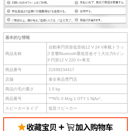
基本的な情報
自動車円筒形低音砲12 V 24 V車載トラッ
商品名称
ク音響Bluetooth重低音改ぞう大出力5イン
チ円形12 V 220 V+車充
商品番号
21599234417
店舗
泰全車品専門店
商品の毛の重さ
1.0 kg
商品番号
***NTc 0 Mzg 1 OTY 1 NjAx*。
スピーカータイプ
低音スピーカー