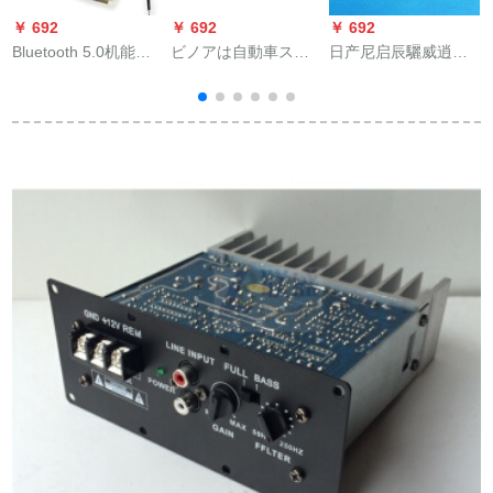
￥ 692
￥ 692
￥ 692
￥
Bluetooth 5.0机能バ
ビノアは自動車スピ
日产尼启辰驪威逍客
1
ッドモジュルベルト
カホーン砂鉄ネネバ
轩逸达阳光カータ
电气ステレオダブル
ー低音砲保護カバー
ー・スティティーオ
ス3 W-5 W出力
装飾輪配送ですねじ8
CDの机尾コードプラ
Bluetoothスッピーカ
寸10寸（一つの価格
グにFMアランシング
か
ードのマイザボンド
格）に適していま
ル12 Vの电源を入れ
ド独单Bluetoothマイ
す。
て、10 A
ザボンド（Rain送
り）