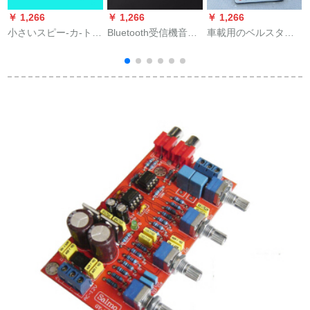
￥ 1,266
￥ 1,266
￥ 1,266
￥
小さいスピー-カ-トの
Bluetooth受信機音楽
車載用のベルスタン
锐
低音の大炮の音楽の
USB車載mp 3 oーDe
ド4寸5寸6寸の
礼箱の音楽の魔球の
Bluetooth変换器ディ
Bluetooth機能棚12 v
ノ-トパソコンの小さ
ップ机能アプレック
24 v 220 vデビル機能
いさいスピー-カ-デス
版
版6-8寸3用
M
ク-トピアノピアノの
ピアノピアノピアノ
の音响