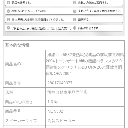
基本的な情報
維諾亜e 5532発熱級完成品の前級前置増幅
2604トーンボードhifiの機能バランスが2.0
商品名称
調律板のオリジナルBB OPA 2604運放音調
律板OPA 2604
商品番号
28017649377
店舗
司捷自動車用品専門店
商品の毛の重さ
1.0 kg
商品番号
NE 5532
スピーカータイプ
高音スピーカー