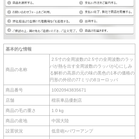
基本的な情報
2.5寸の全周波数の2.5寸の全周波数のラッ
パが熱を出す全周波数のラッパが心にしみ
商品の名称
る解析の高原の元の味の黒色の1本の価格の
円形の外径の77ミリの8ヨーロッパ
商品番号
10020943835671
店舗
楷辰車品優創店
商品の毛の重さ
1.0 kg
商品の産地
中国大陸
設置状況
低音砲+パワーアンプ