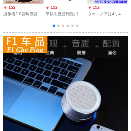
￥ 152
￥ 152
￥ 152
￥
漫歩者2.0音响低音炮
車載用低音砲泛用リ
ヴェィノアは4寸4欧
锐
スピーカー4寸20 W
モコ21キオ·ディオ·
30ワルトの低音スピ
中低音スピーカー全
リモコナー用低音砲
カにふさわしいで
周波数SN 8926 SN
リモコン
す。音响ベース炮30
7191
瓦ラッパ4欧30 Wの
M
スッピカです。