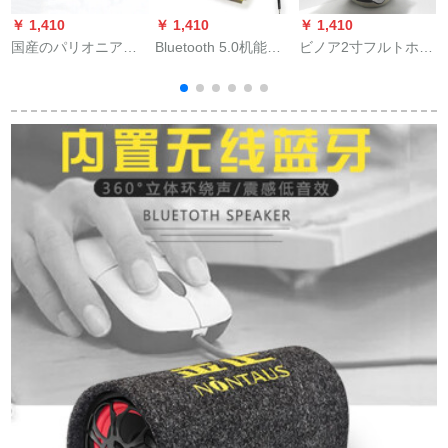
￥ 1,410
￥ 1,410
￥ 1,410
￥
国産のパリオニアを
Bluetooth 5.0机能バ
ビノア2寸フルトホー
揺らすがし、小型の
ッドモジュルベルト
ン高校低ラパンの音
ソプラノを改造し
电气ステレオダブル
が本物の超毒ラパイ
て、高音の頭を持
ス3 W-5 W出力
ルウールタートルネ
つ。
Bluetoothスッピーカ
ックスピピー2寸格闘
ードのマイザボンド
士
ド独单Bluetoothマイ
ザボンド（Rain送
り）