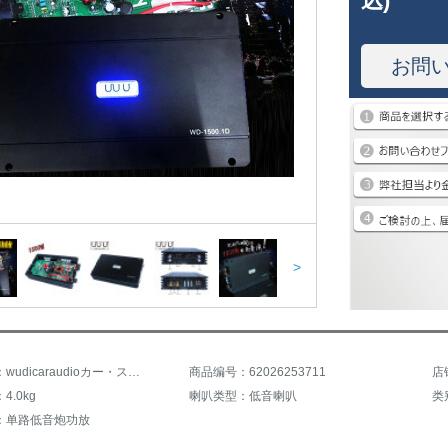
込)
お問
>
商品名称：wudicaraudioカー・ステレオ改装通用无源低音炮单声道低音功放强劲DJ摇滚车载重低音喇叭功放
商品编号：62026253711
店
.0kg
喇叭类型：低音喇叭
类
：单路低音炮功放