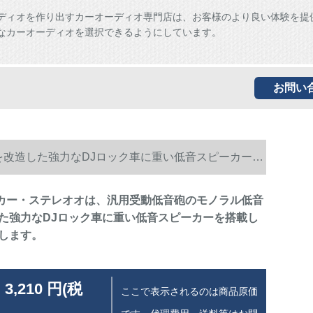
ディオを作り出すカーオーディオ専門店は、お客様のより良い体験を提
なカーオーディオを選択できるようにしています。
お問い
機能を改造した強力なDJロック車に重い低音スピーカーを
udioカー・ステレオオは、汎用受動低音砲のモノラル低音
た強力なDJロック車に重い低音スピーカーを搭載し
します。
 3,210 円(税
ここで表示されるのは商品原価