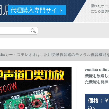
門店
優れたオー
代理購入専門サイト
になる適切
ca udioカー・ステレオオは、汎用受動低音砲のモノラル低音
能を発揮します。
wudica 
機能を改造し
た機能を発揮
価格：
￥