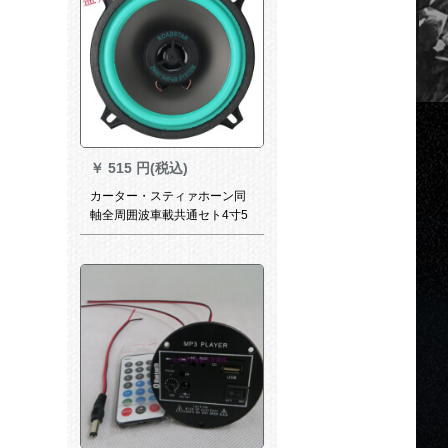
￥
515 円(税込)
カーター・スティァホーン同
軸全周囲波車載共通セト4寸5
寸改ぞぞ重低音5寸組に適用し
ます。