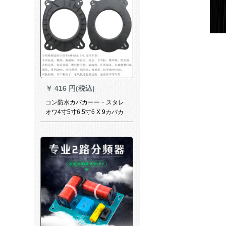
￥
416 円(税込)
コン防水カバカーー・スタレ
オワ4寸5寸6.5寸6 X 9カバカ
ッカート6挂ける9改6.5ペア