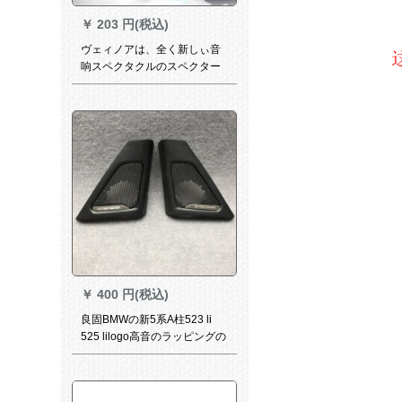
￥
203 円(税込)
ヴェィノアは、全く新しぃ音
响スペクタクルのスペクター
カード分周器に适合します。
二分周高低2路分周器の音質向
上器です。HIFI D 227（二分
周器）
￥
400 円(税込)
良固BMWの新5系A柱523 li
525 lilogo高音のラッピングの
カーは线のペアの価格を损な
うことになります。