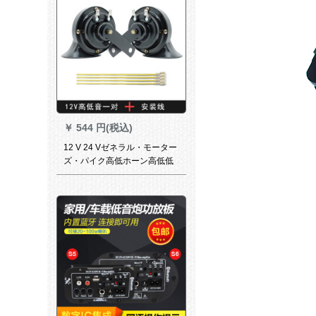
￥
544 円(税込)
12 V 24 Vゼネラル・モーター
ズ・パイク高低ホーン高低低
音バスバスバスバーとかラッ
ピング7 Y 12 Vカータムペア
+取り付けライン