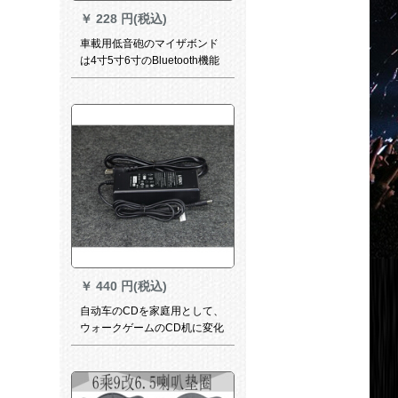
￥
228 円(税込)
車載用低音砲のマイザボンド
は4寸5寸6寸のBluetooth機能
プリセットは12 v 24 v 220 V
デビル機能を搭載していま
す。4寸シングは12 Vです。
￥
440 円(税込)
自动车のCDを家庭用として、
ウォークゲームのCD机に変化
して家庭用オーストリアの大
众车用CDを家庭用として6 A
の电源に変更しました。