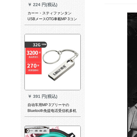
￥
224 円(税込)
カーー・スティファンタン
USBメースOTG車載MP 3コン
バータ型5 Pインフォース
【白】その他
￥
391 円(税込)
自动车用MP 3プリーヤの
Bluetooth免提电话受信机多机
能uディック自动车音乐车音乐
电器32 GUディスク（歌付き
3400曲＋200台のビディオ）
は、公式标准装备です。