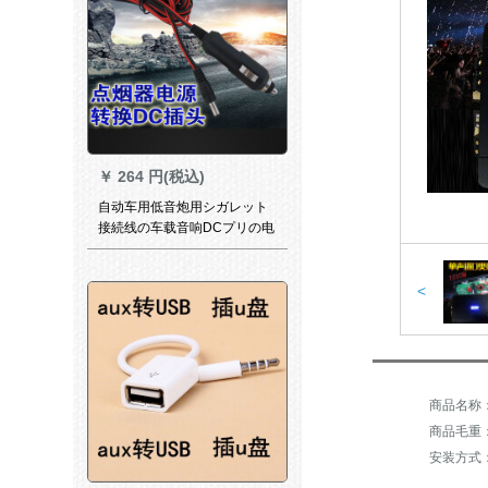
￥
264 円(税込)
自动车用低音炮用シガレット
接続线の车载音响DCプリの电
源ラインの大出力は12 V 24 V
ラインの直径は2メトルトルで
す。
<
商品毛重：4
安装方式