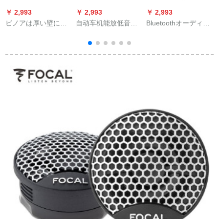
￥ 2,993
￥ 2,993
￥ 2,993
￥
ビノアは厚い壁にふ
自动车机能放低音炮
Bluetoothオーディ受
さわしいです。一対
セト线材音响改订必
信機ジュンワイファ
的周回スピカをセッ
须パーカー・スタレ
イの不可逆車載スピ
トします。棚吊り壁
オ低音炮ラッパ取付
はBluetooth 4.2回路
掛支柱音响支柱ホー
线材ブラー5メトール
基板のBluetooth標準
ク
版を変更します。